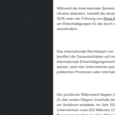
Während die internationale Gemein
Ukraine diskutiert, handelt die ukr
SCM unter der Führung von
Rinat 
um Entschädigungen für die durch 
einzufordern.
Das internationale Rechtsteam von C
beziffert die Gesamtschäden auf meh
internationale Entschädigungsmech
warten, setzt das Unternehmen paral
politischen Prozessen oder internat
Der juristische Widerstand begann 
Zu den ersten Klägern innerhalb 
ein Verfahren einleitete. Im Jahr 2
Unternehmen rund 263 Millionen US