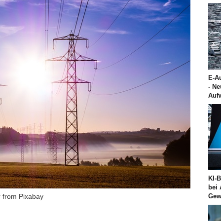
E-Au
- N
Auf
KI-
bei
 from Pixabay
Gew