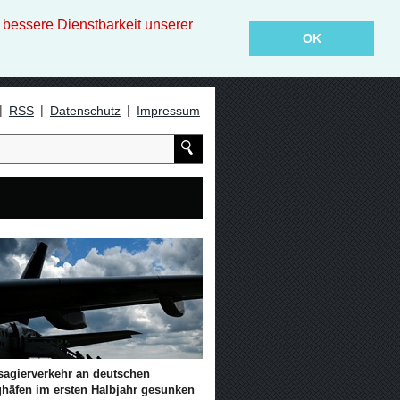
essere Dienstbarkeit unserer
OK
|
|
|
RSS
Datenschutz
Impressum
sagierverkehr an deutschen
ghäfen im ersten Halbjahr gesunken