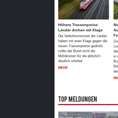
Höhere Trassenpreise:
Ni
Länder drohen mit Klage
Au
Fe
Die Verkehrsminister der Länder
haben mit einer Klage gegen die
Zu
neuen Trassenpreise gedroht,
Li
sollte der Bund nicht die
de
Mehrkosten für die plötzlich
in
deutlich erhöhte
Bu
Bi
MEHR
da
M
Top Meldungen