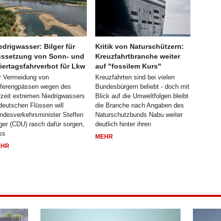
edrigwasser: Bilger für
Kritik von Naturschützern:
ssetzung von Sonn- und
Kreuzfahrtbranche weiter
iertagsfahrverbot für Lkw
auf "fossilem Kurs"
r Vermeidung von
Kreuzfahrten sind bei vielen
eferengpässen wegen des
Bundesbürgern beliebt - doch mit
rzeit extremen Niedrigwassers
Blick auf die Umweltfolgen bleibt
 deutschen Flüssen will
die Branche nach Angaben des
ndesverkehrsminister Steffen
Naturschutzbunds Nabu weiter
lger (CDU) rasch dafür sorgen,
deutlich hinter ihren
ss
MEHR
EHR