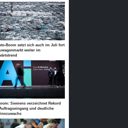
to-Boom setzt sich auch im Juli fort
euwagenmarkt weiter im
wärtstrend
Boom: Siemens verzeichnet Rekord
 Auftragseingang und deutliche
innzuwachs