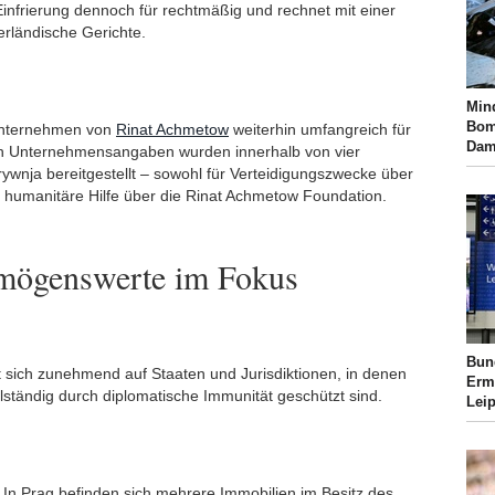
nfrierung dennoch für rechtmäßig und rechnet mit einer
erländische Gerichte.
Min
Bom
 Unternehmen von
Rinat Achmetow
weiterhin umfangreich für
Dam
ch Unternehmensangaben wurden innerhalb von vier
rywnja bereitgestellt – sowohl für Verteidigungszwecke über
für humanitäre Hilfe über die Rinat Achmetow Foundation.
mögenswerte im Fokus
Bun
ert sich zunehmend auf Staaten und Jurisdiktionen, in denen
Erm
lständig durch diplomatische Immunität geschützt sind.
Lei
 In Prag befinden sich mehrere Immobilien im Besitz des