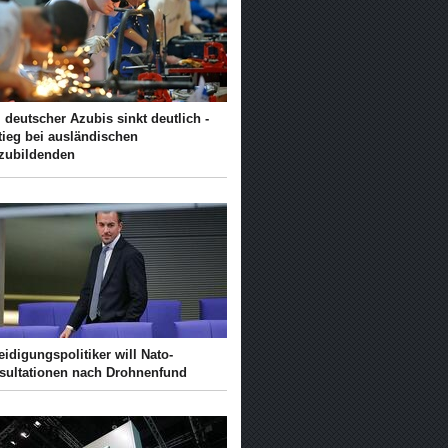
 deutscher Azubis sinkt deutlich -
tieg bei ausländischen
zubildenden
eidigungspolitiker will Nato-
sultationen nach Drohnenfund