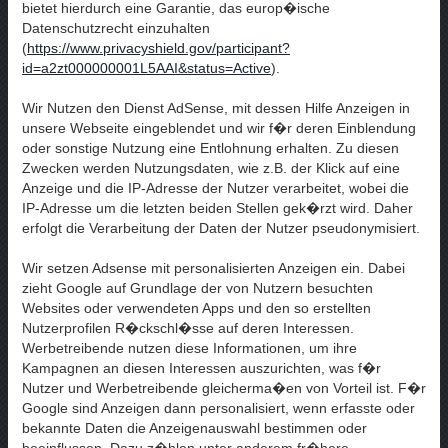
bietet hierdurch eine Garantie, das europ�ische
Datenschutzrecht einzuhalten
(
https://www.privacyshield.gov/participant?
id=a2zt000000001L5AAI&status=Active
).
Wir Nutzen den Dienst AdSense, mit dessen Hilfe Anzeigen in
unsere Webseite eingeblendet und wir f�r deren Einblendung
oder sonstige Nutzung eine Entlohnung erhalten. Zu diesen
Zwecken werden Nutzungsdaten, wie z.B. der Klick auf eine
Anzeige und die IP-Adresse der Nutzer verarbeitet, wobei die
IP-Adresse um die letzten beiden Stellen gek�rzt wird. Daher
erfolgt die Verarbeitung der Daten der Nutzer pseudonymisiert.
Wir setzen Adsense mit personalisierten Anzeigen ein. Dabei
zieht Google auf Grundlage der von Nutzern besuchten
Websites oder verwendeten Apps und den so erstellten
Nutzerprofilen R�ckschl�sse auf deren Interessen.
Werbetreibende nutzen diese Informationen, um ihre
Kampagnen an diesen Interessen auszurichten, was f�r
Nutzer und Werbetreibende gleicherma�en von Vorteil ist. F�r
Google sind Anzeigen dann personalisiert, wenn erfasste oder
bekannte Daten die Anzeigenauswahl bestimmen oder
beeinflussen. Dazu z�hlen unter anderem fr�here