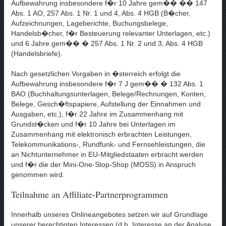
Aufbewahrung insbesondere f�r 10 Jahre gem�� �� 147
Abs. 1 AO, 257 Abs. 1 Nr. 1 und 4, Abs. 4 HGB (B�cher,
Aufzeichnungen, Lageberichte, Buchungsbelege,
Handelsb�cher, f�r Besteuerung relevanter Unterlagen, etc.)
und 6 Jahre gem�� � 257 Abs. 1 Nr. 2 und 3, Abs. 4 HGB
(Handelsbriefe).
Nach gesetzlichen Vorgaben in �sterreich erfolgt die
Aufbewahrung insbesondere f�r 7 J gem�� � 132 Abs. 1
BAO (Buchhaltungsunterlagen, Belege/Rechnungen, Konten,
Belege, Gesch�ftspapiere, Aufstellung der Einnahmen und
Ausgaben, etc.), f�r 22 Jahre im Zusammenhang mit
Grundst�cken und f�r 10 Jahre bei Unterlagen im
Zusammenhang mit elektronisch erbrachten Leistungen,
Telekommunikations-, Rundfunk- und Fernsehleistungen, die
an Nichtunternehmer in EU-Mitgliedstaaten erbracht werden
und f�r die der Mini-One-Stop-Shop (MOSS) in Anspruch
genommen wird.
Teilnahme an Affiliate-Partnerprogrammen
Innerhalb unseres Onlineangebotes setzen wir auf Grundlage
unserer berechtigten Interessen (d.h. Interesse an der Analyse,