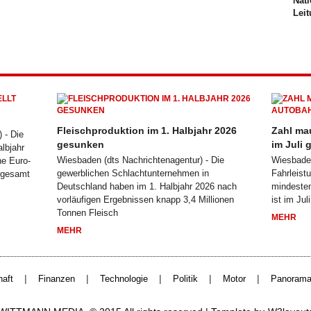
Nati
Lei
Fleischproduktion im 1. Halbjahr 2026
Zahl ma
 - Die
gesunken
im Juli 
lbjahr
Wiesbaden (dts Nachrichtenagentur) - Die
Wiesbaden
he Euro-
gewerblichen Schlachtunternehmen in
Fahrleist
sgesamt
Deutschland haben im 1. Halbjahr 2026 nach
mindeste
vorläufigen Ergebnissen knapp 3,4 Millionen
ist im Ju
Tonnen Fleisch
MEHR
MEHR
|
|
|
|
|
haft
Finanzen
Technologie
Politik
Motor
Panoram