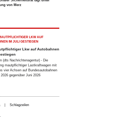
onaler Sicherheitsrat tagt unter
tung von Merz
utpflichtiger Lkw auf Autobahnen
gestiegen
 (dts Nachrichtenagentur) - Die
ung mautpflichtiger Lastkraftwagen mit
ns vier Achsen auf Bundesautobahnen
li 2026 gegenüber Juni 2026
|
a
Schlagzeilen