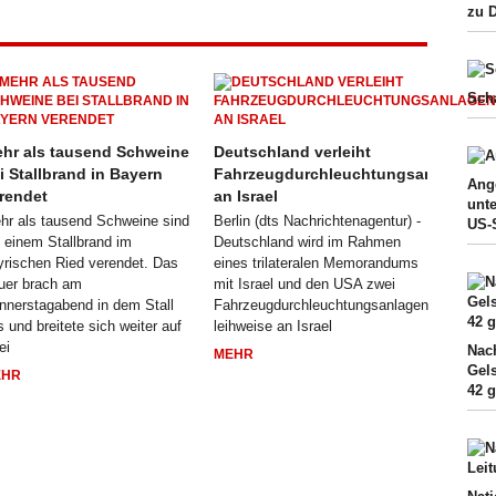
zu D
Sch
hr als tausend Schweine
Deutschland verleiht
i Stallbrand in Bayern
Fahrzeugdurchleuchtungsanlagen
Ang
rendet
an Israel
unt
hr als tausend Schweine sind
Berlin (dts Nachrichtenagentur) -
US-
i einem Stallbrand im
Deutschland wird im Rahmen
yrischen Ried verendet. Das
eines trilateralen Memorandums
uer brach am
mit Israel und den USA zwei
nnerstagabend in dem Stall
Fahrzeugdurchleuchtungsanlagen
s und breitete sich weiter auf
leihweise an Israel
ei
Nac
MEHR
Gels
EHR
42 