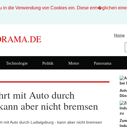
n die Verwendung von Cookies ein. Diese erm�glichen eine b
Home
ORAMA.DE
Technologie
Politik
Motor
Panorama
hrt mit Auto durch
Anh
Düss
kann aber nicht bremsen
Zuw
Indu