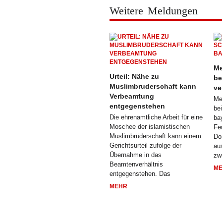
Weitere Meldungen
Me
Urteil: Nähe zu
be
Muslimbruderschaft kann
ve
Verbeamtung
Me
entgegenstehen
be
Die ehrenamtliche Arbeit für eine
ba
Moschee der islamistischen
Fe
Muslimbrüderschaft kann einem
Do
Gerichtsurteil zufolge der
au
Übernahme in das
zw
Beamtenverhältnis
M
entgegenstehen. Das
MEHR