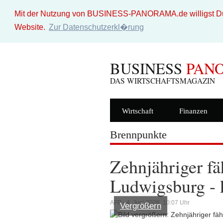
Mit der Nutzung von BUSINESS-PANORAMA.de willigst Du i
Website.
Zur Datenschutzerkl�rung
BUSINESS
PAN
DAS WIRTSCHAFTSMAGAZIN
Wirtschaft
Finanzen
Brennpunkte
Zehnjähriger fä
Ludwigsburg - 
AFP - 4. Juni 2026, 10:07 Uhr
Vergrößern