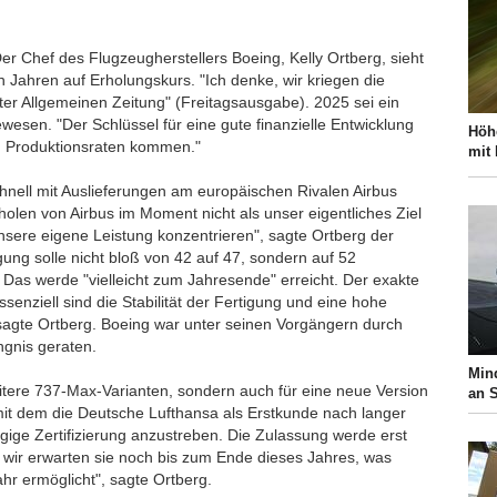
Der Chef des Flugzeugherstellers Boeing, Kelly Ortberg, sieht
 Jahren auf Erholungskurs. "Ich denke, wir kriegen die
ter Allgemeinen Zeitung" (Freitagsausgabe). 2025 sei ein
esen. "Der Schlüssel für eine gute finanzielle Entwicklung
Höh
en Produktionsraten kommen."
mit
hnell mit Auslieferungen am europäischen Rivalen Airbus
olen von Airbus im Moment nicht als unser eigentliches Ziel
 unsere eigene Leistung konzentrieren", sagte Ortberg der
ung solle nicht bloß von 42 auf 47, sondern auf 52
Das werde "vielleicht zum Jahresende" erreicht. Der exakte
ssenziell sind die Stabilität der Fertigung und eine hohe
sagte Ortberg. Boeing war unter seinen Vorgängern durch
ngnis geraten.
Min
weitere 737-Max-Varianten, sondern auch für eine neue Version
an 
it dem die Deutsche Lufthansa als Erstkunde nach langer
gige Zertifizierung anzustreben. Die Zulassung werde erst
 wir erwarten sie noch bis zum Ende dieses Jahres, was
hr ermöglicht", sagte Ortberg.