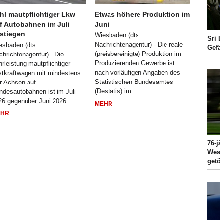
hl mautpflichtiger Lkw
Etwas höhere Produktion im
f Autobahnen im Juli
Juni
stiegen
Wiesbaden (dts
Sri
Nachrichtenagentur) - Die reale
esbaden (dts
Gef
(preisbereinigte) Produktion im
chrichtenagentur) - Die
Produzierenden Gewerbe ist
hrleistung mautpflichtiger
nach vorläufigen Angaben des
stkraftwagen mit mindestens
Statistischen Bundesamtes
er Achsen auf
(Destatis) im
ndesautobahnen ist im Juli
26 gegenüber Juni 2026
MEHR
EHR
76-j
West
getö