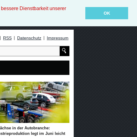
essere Dienstbarkeit unserer
OK
|
|
|
RSS
Datenschutz
Impressum
ächse in der Autobranche:
strieproduktion legt im Juni leicht