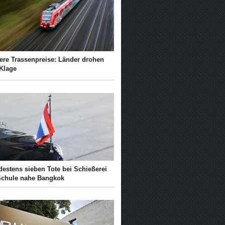
ere Trassenpreise: Länder drohen
 Klage
destens sieben Tote bei Schießerei
Schule nahe Bangkok