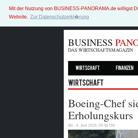
Mit der Nutzung von BUSINESS-PANORAMA.de willigst Du i
Website.
Zur Datenschutzerkl�rung
BUSINESS
PAN
DAS WIRTSCHAFTSMAGAZIN
Wirtschaft
Finanzen
Wirtschaft
Boeing-Chef si
Erholungskurs
dts - 4. Juni 2026, 09:48 Uhr