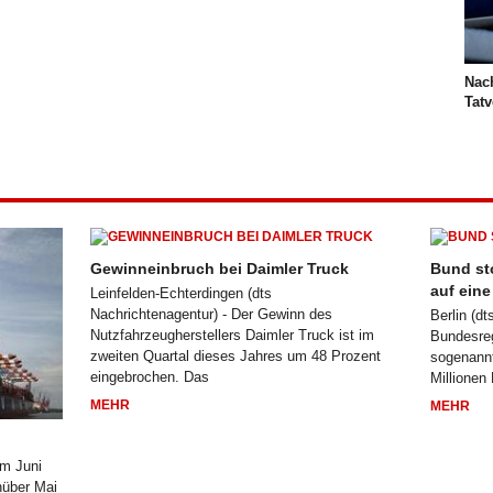
Nac
Tatv
Gewinneinbruch bei Daimler Truck
Bund st
auf eine
Leinfelden-Echterdingen (dts
Nachrichtenagentur) - Der Gewinn des
Berlin (dt
Nutzfahrzeugherstellers Daimler Truck ist im
Bundesreg
zweiten Quartal dieses Jahres um 48 Prozent
sogenannt
eingebrochen. Das
Millionen
MEHR
MEHR
Im Juni
nüber Mai