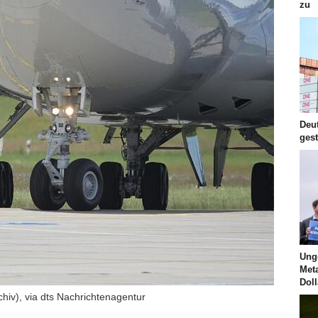
zu
Deu
ges
Ung
Met
Doll
hiv), via dts Nachrichtenagentur