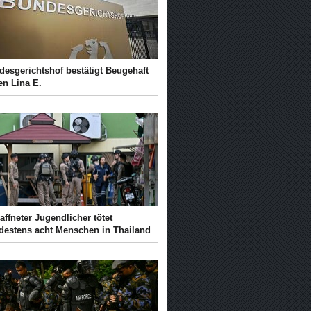
desgerichtshof bestätigt Beugehaft
en Lina E.
ffneter Jugendlicher tötet
destens acht Menschen in Thailand