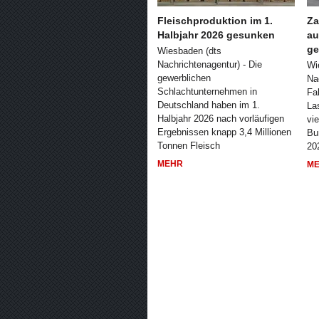
Fleischproduktion im 1.
Za
Halbjahr 2026 gesunken
au
ge
Wiesbaden (dts
Nachrichtenagentur) - Die
Wi
gewerblichen
Na
Schlachtunternehmen in
Fa
Deutschland haben im 1.
La
Halbjahr 2026 nach vorläufigen
vi
Ergebnissen knapp 3,4 Millionen
Bu
Tonnen Fleisch
20
MEHR
M