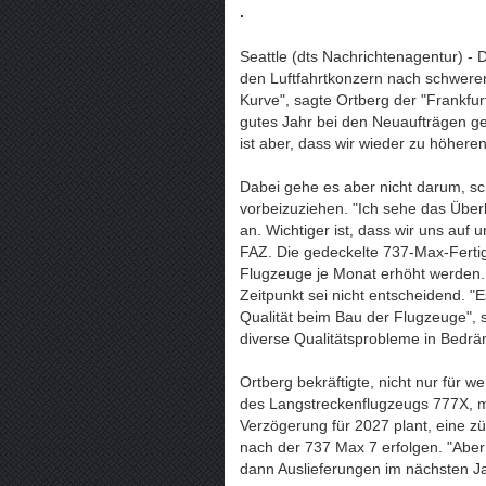
.
Seattle (dts Nachrichtenagentur) - 
den Luftfahrtkonzern nach schweren
Kurve", sagte Ortberg der "Frankfur
gutes Jahr bei den Neuaufträgen gew
ist aber, dass wir wieder zu höher
Dabei gehe es aber nicht darum, sc
vorbeizuziehen. "Ich sehe das Überh
an. Wichtiger ist, dass wir uns auf
FAZ. Die gedeckelte 737-Max-Fertig
Flugzeuge je Monat erhöht werden. 
Zeitpunkt sei nicht entscheidend. "E
Qualität beim Bau der Flugzeuge", 
diverse Qualitätsprobleme in Bedrä
Ortberg bekräftigte, nicht nur für 
des Langstreckenflugzeugs 777X, m
Verzögerung für 2027 plant, eine zü
nach der 737 Max 7 erfolgen. "Aber
dann Auslieferungen im nächsten Ja