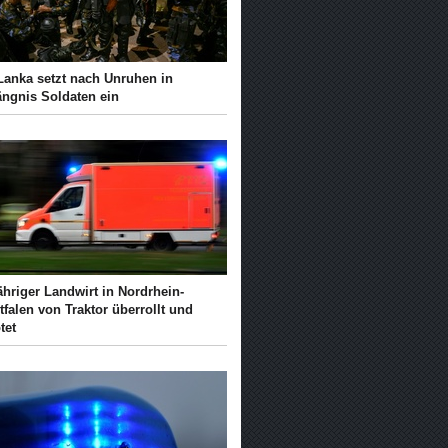
 Lanka setzt nach Unruhen in
ängnis Soldaten ein
ähriger Landwirt in Nordrhein-
falen von Traktor überrollt und
tet