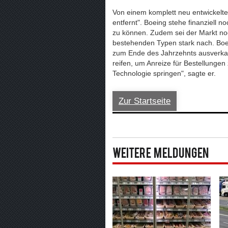
Von einem komplett neu entwickelte
entfernt". Boeing stehe finanziell
zu können. Zudem sei der Markt noch
bestehenden Typen stark nach. Boei
zum Ende des Jahrzehnts ausverka
reifen, um Anreize für Bestellungen 
Technologie springen", sagte er.
Zur Startseite
Weitere Meldungen