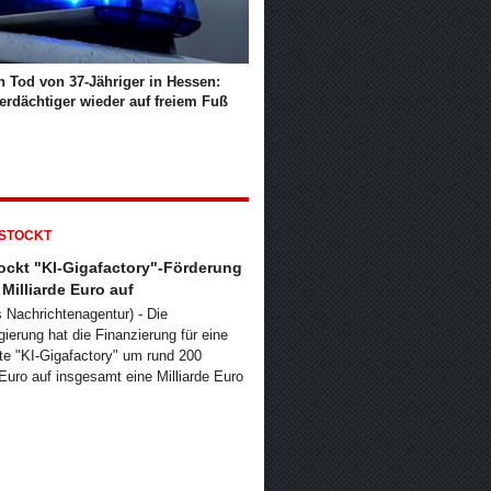
h Tod von 37-Jähriger in Hessen:
erdächtiger wieder auf freiem Fuß
ockt "KI-Gigafactory"-Förderung
 Milliarde Euro auf
s Nachrichtenagentur) - Die
ierung hat die Finanzierung für eine
e "KI-Gigafactory" um rund 200
 Euro auf insgesamt eine Milliarde Euro