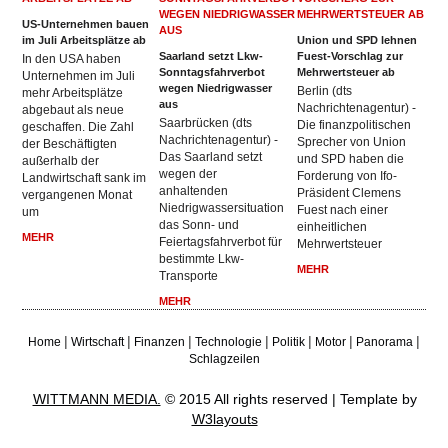
US-Unternehmen bauen
im Juli Arbeitsplätze ab
Union und SPD lehnen
Saarland setzt Lkw-
Fuest-Vorschlag zur
In den USA haben
Sonntagsfahrverbot
Mehrwertsteuer ab
Unternehmen im Juli
wegen Niedrigwasser
Berlin (dts
mehr Arbeitsplätze
aus
Nachrichtenagentur) -
abgebaut als neue
Saarbrücken (dts
Die finanzpolitischen
geschaffen. Die Zahl
Nachrichtenagentur) -
Sprecher von Union
der Beschäftigten
Das Saarland setzt
und SPD haben die
außerhalb der
wegen der
Forderung von Ifo-
Landwirtschaft sank im
anhaltenden
Präsident Clemens
vergangenen Monat
Niedrigwassersituation
Fuest nach einer
um
das Sonn- und
einheitlichen
MEHR
Feiertagsfahrverbot für
Mehrwertsteuer
bestimmte Lkw-
MEHR
Transporte
MEHR
|
|
|
|
|
|
|
Home
Wirtschaft
Finanzen
Technologie
Politik
Motor
Panorama
Schlagzeilen
WITTMANN MEDIA.
© 2015 All rights reserved | Template by
W3layouts