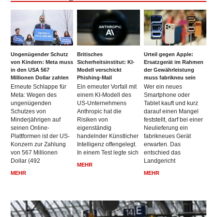
Ungenügender Schutz
Britisches
Urteil gegen Apple:
von Kindern: Meta muss
Sicherheitsinstitut: KI-
Ersatzgerät im Rahmen
in den USA 567
Modell verschickt
der Gewährleistung
Millionen Dollar zahlen
Phishing-Mail
muss fabrikneu sein
Erneute Schlappe für
Ein erneuter Vorfall mit
Wer ein neues
Meta: Wegen des
einem KI-Modell des
Smartphone oder
ungenügenden
US-Unternehmens
Tablet kauft und kurz
Schutzes von
Anthropic hat die
darauf einen Mangel
Minderjährigen auf
Risiken von
feststellt, darf bei einer
seinen Online-
eigenständig
Neulieferung ein
Plattformen ist der US-
handelnder Künstlicher
fabrikneues Gerät
Konzern zur Zahlung
Intelligenz offengelegt.
erwarten. Das
von 567 Millionen
In einem Test legte sich
entschied das
Dollar (492
Landgericht
MEHR
MEHR
MEHR