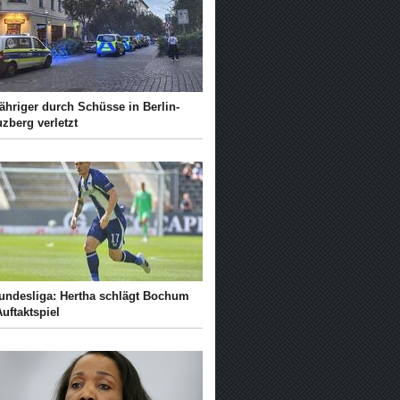
ähriger durch Schüsse in Berlin-
zberg verletzt
Bundesliga: Hertha schlägt Bochum
uftaktspiel