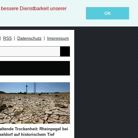
essere Dienstbarkeit unserer
OK
|
|
|
RSS
Datenschutz
Impressum
altende Trockenheit: Rheinpegel bei
eldorf auf historischem Tief