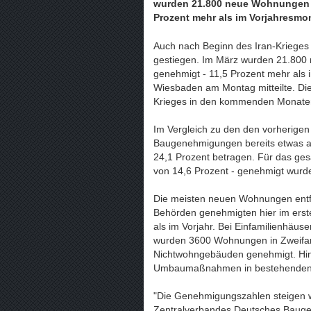
wurden 21.800 neue Wohnungen 
Prozent mehr als im Vorjahresmon
Auch nach Beginn des Iran-Krieges 
gestiegen. Im März wurden 21.80
genehmigt - 11,5 Prozent mehr als 
Wiesbaden am Montag mitteilte. Die
Krieges in den kommenden Monaten
Im Vergleich zu den den vorherigen
Baugenehmigungen bereits etwas ab
24,1 Prozent betragen. Für das gesa
von 14,6 Prozent - genehmigt wur
Die meisten neuen Wohnungen entfi
Behörden genehmigten hier im ers
als im Vorjahr. Bei Einfamilienhäus
wurden 3600 Wohnungen in Zweifam
Nichtwohngebäuden genehmigt. H
Umbaumaßnahmen in bestehenden
"Die Genehmigungszahlen steigen wei
Zentralverbandes Deutsches Baugew