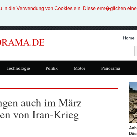
n die Verwendung von Cookies ein. Diese erm�glichen eine b
Home
ORAMA.DE
Technologie
Politik
Motor
Panorama
gen auch im März
gen von Iran-Krieg
Anh
Düss