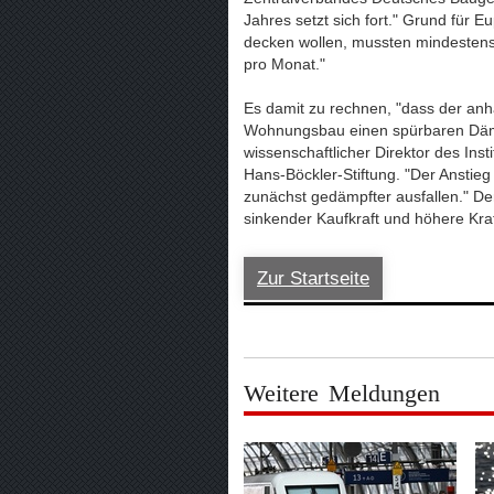
Jahres setzt sich fort." Grund für E
decken wollen, mussten mindesten
pro Monat."
Es damit zu rechnen, "dass der anh
Wohnungsbau einen spürbaren Dämpf
wissenschaftlicher Direktor des Ins
Hans-Böckler-Stiftung. "Der Ansti
zunächst gedämpfter ausfallen." De
sinkender Kaufkraft und höhere Kraf
Zur Startseite
Weitere Meldungen