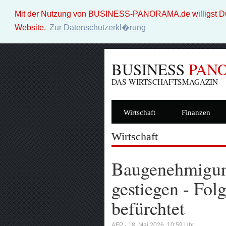
Mit der Nutzung von BUSINESS-PANORAMA.de willigst Du i
Website.
Zur Datenschutzerkl�rung
BUSINESS
PAN
DAS WIRTSCHAFTSMAGAZIN
Wirtschaft
Finanzen
Wirtschaft
Baugenehmigun
gestiegen - Fol
befürchtet
AFP - 18. Mai 2026, 10:59 Uhr