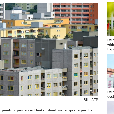
Deut
wid
Exp
Deu
ges
Bild: AFP
augenehmigungen in Deutschland weiter gestiegen. Es