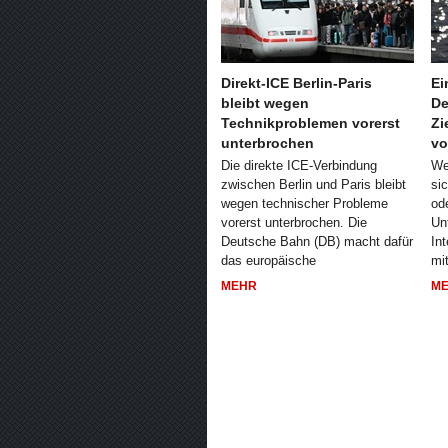
Direkt-ICE Berlin-Paris
Ei
bleibt wegen
De
Technikproblemen vorerst
Zi
unterbrochen
vo
Die direkte ICE-Verbindung
We
zwischen Berlin und Paris bleibt
si
wegen technischer Probleme
od
vorerst unterbrochen. Die
Un
Deutsche Bahn (DB) macht dafür
Int
das europäische
mit
MEHR
M