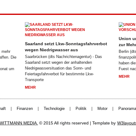
Union u
Saarland setzt Lkw-Sonntagsfahrverbot
zur Meh
wegen Niedrigwasser aus
i mehr
Berlin (dt
Saarbrücken (dts Nachrichtenagentur) - Das
affen. Die
finanzpol
Saarland setzt wegen der anhaltenden
haben die
Niedrigwassersituation das Sonn- und
Monat um
Fuest nac
Feiertagsfahrverbot für bestimmte Lkw-
MEHR
Transporte
MEHR
|
|
|
|
|
haft
Finanzen
Technologie
Politik
Motor
Panoram
WITTMANN MEDIA.
© 2015 All rights reserved | Template by
W3layout