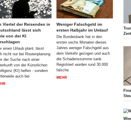
n Viertel der Reisenden in
Weniger Falschgeld im
Tru
utschland lässt sich
ersten Halbjahr im Umlauf
Zen
ele von der KI
Die Bundesbank hat in den
rschlagen
ersten sechs Monaten dieses
Jahres weniger Falschgeld aus
r einen Urlaub plant, lässt
dem Verkehr gezogen und auch
ch nicht nur bei Routenplanung
die Schadenssumme sank.
er der Suche nach einer
Registriert wurden rund 30.000
terkunft von der Künstlichen
falsche
elligenz (KI) helfen - sondern
tlerweile auch bei
MEHR
EHR
Fina
Ste
Wie