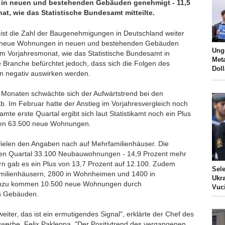
in neuen und bestehenden Gebäuden genehmigt - 11,5
at, wie das Statistische Bundesamt mitteilte.
ist die Zahl der Baugenehmigungen in Deutschland weiter
0 neue Wohnungen in neuen und bestehenden Gebäuden
Ung
im Vorjahresmonat, wie das Statistische Bundesamt in
Met
 Branche befürchtet jedoch, dass sich die Folgen des
Doll
 negativ auswirken werden.
 Monaten schwächte sich der Aufwärtstrend bei den
. Im Februar hatte der Anstieg im Vorjahresvergleich noch
mte erste Quartal ergibt sich laut Statistikamt noch ein Plus
den 63.500 neue Wohnungen.
elen den Angaben nach auf Mehrfamilienhäuser. Die
ten Quartal 33.100 Neubauwohnungen - 14,9 Prozent mehr
ern gab es ein Plus von 13,7 Prozent auf 12.100. Zudem
Sel
ilienhäusern, 2800 in Wohnheimen und 1400 in
Ukra
inzu kommen 10.500 neue Wohnungen durch
Vuc
 Gebäuden.
ter, das ist ein ermutigendes Signal", erklärte der Chef des
erbe, Felix Pakleppa. "Der Positivtrend des vergangenen