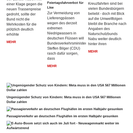
Feiertagsfahrverbot für
Kreuzfahrten sind bei
einer Klage gegen die
Lkw
vielen Bundesbürgern
neuen Trassenpreise
Zur Vermeidung von
beliebt - doch mit Blick
gedroht, sollte der
Lieferengpässen
auf die Umweltfolgen
Bund nicht die
wegen des derzeit
bleibt die Branche nach
Mehrkosten für die
extremen
Angaben des
plötzlich deutlich
Niedrigwassers in
Naturschutzbunds
erhöhte
deutschen Flüssen will
Nabu weiter deutlich
MEHR
Bundesverkehrsminister
hinter ihren
Steffen Bilger (CDU)
MEHR
rasch dafür sorgen,
dass
MEHR
Ungenügender Schutz von Kindern: Meta muss in den USA 567 Millionen
Dollar zahlen
Passagierverkehr an deutschen Flughäfen im ersten Halbjahr gesunken