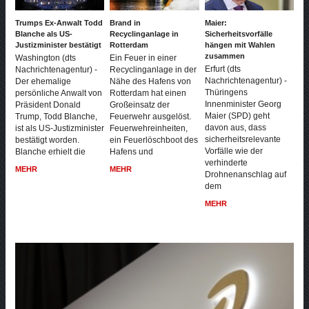
Trumps Ex-Anwalt Todd
Brand in
Maier:
Blanche als US-
Recyclinganlage in
Sicherheitsvorfälle
Justizminister bestätigt
Rotterdam
hängen mit Wahlen
zusammen
Washington (dts
Ein Feuer in einer
Erfurt (dts
Nachrichtenagentur) -
Recyclinganlage in der
Nachrichtenagentur) -
Der ehemalige
Nähe des Hafens von
Thüringens
persönliche Anwalt von
Rotterdam hat einen
Innenminister Georg
Präsident Donald
Großeinsatz der
Maier (SPD) geht
Trump, Todd Blanche,
Feuerwehr ausgelöst.
davon aus, dass
ist als US-Justizminister
Feuerwehreinheiten,
sicherheitsrelevante
bestätigt worden.
ein Feuerlöschboot des
Vorfälle wie der
Blanche erhielt die
Hafens und
verhinderte
MEHR
MEHR
Drohnenanschlag auf
dem
MEHR