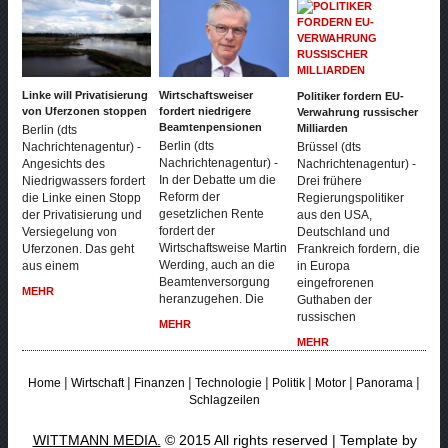
Linke will Privatisierung
Wirtschaftsweiser
Politiker fordern EU-
von Uferzonen stoppen
fordert niedrigere
Verwahrung russischer
Beamtenpensionen
Milliarden
Berlin (dts
Berlin (dts
Brüssel (dts
Nachrichtenagentur) -
Nachrichtenagentur) -
Nachrichtenagentur) -
Angesichts des
In der Debatte um die
Drei frühere
Niedrigwassers fordert
Reform der
Regierungspolitiker
die Linke einen Stopp
gesetzlichen Rente
aus den USA,
der Privatisierung und
fordert der
Deutschland und
Versiegelung von
Wirtschaftsweise Martin
Frankreich fordern, die
Uferzonen. Das geht
Werding, auch an die
in Europa
aus einem
Beamtenversorgung
eingefrorenen
MEHR
heranzugehen. Die
Guthaben der
russischen
MEHR
MEHR
|
|
|
|
|
|
|
Home
Wirtschaft
Finanzen
Technologie
Politik
Motor
Panorama
Schlagzeilen
WITTMANN MEDIA.
© 2015 All rights reserved | Template by