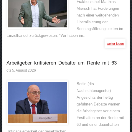
Fraktionschef Matthias
Miersch hat Forderungen
nach einer weitgehenden
Liberalisierung der
Sonntagsöffnungszeiten im
Einzelhandel zurückgewiesen. "Wir haben im...
weiter lesen
Arbeitgeber kritisieren Debatte um Rente mit 63
dts 5. August 2026
Berlin (dts
Nachrichtenagentur) -
Angesichts der heftig
geführten Debatte warnen
die Arbeitgeber vor einem
Festhalten an der Rente mit
63 und einer dauerhaften
Unfinanzierbarkeit der gesetzlichen...