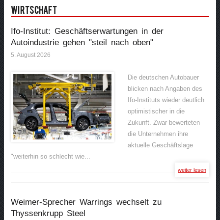
Wirtschaft
Ifo-Institut: Geschäftserwartungen in der
Autoindustrie gehen "steil nach oben"
5. August 2026
Die deutschen Autobauer
blicken nach Angaben des
Ifo-Instituts wieder deutlich
optimistischer in die
Zukunft. Zwar bewerteten
die Unternehmen ihre
aktuelle Geschäftslage
"weiterhin so schlecht wie...
weiter lesen
Weimer-Sprecher Warrings wechselt zu
Thyssenkrupp Steel