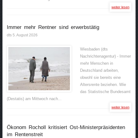
weiter lesen
Immer mehr Rentner sind erwerbstätig
dts 5. August 2026
Wiesbaden (dts
Nachrichtenagentur) - Immer
mehr Menschen in
Deutschland arbeiten,
obwohl sie bereits eine
Altersrente beziehen. Wie
das Statistische Bundesamt
(Destatis) am Mittwoch nach...
weiter lesen
Ökonom Rocholl kritisiert Ost-Ministerpräsidenten
im Rentenstreit