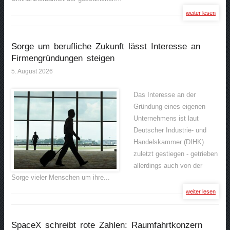
weiter lesen
Sorge um berufliche Zukunft lässt Interesse an
Firmengründungen steigen
5. August 2026
Das Interesse an der
Gründung eines eigenen
Unternehmens ist laut
Deutscher Industrie- und
Handelskammer (DIHK)
zuletzt gestiegen - getrieben
allerdings auch von der
Sorge vieler Menschen um ihre...
weiter lesen
SpaceX schreibt rote Zahlen: Raumfahrtkonzern