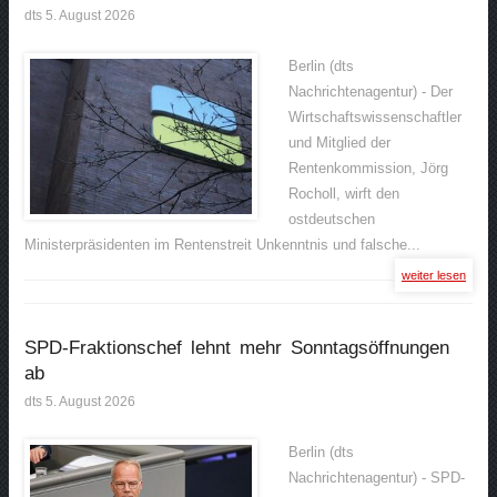
dts 5. August 2026
Berlin (dts
Nachrichtenagentur) - Der
Wirtschaftswissenschaftler
und Mitglied der
Rentenkommission, Jörg
Rocholl, wirft den
ostdeutschen
Ministerpräsidenten im Rentenstreit Unkenntnis und falsche...
weiter lesen
SPD-Fraktionschef lehnt mehr Sonntagsöffnungen
ab
dts 5. August 2026
Berlin (dts
Nachrichtenagentur) - SPD-