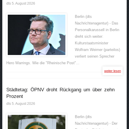
dts 5. August 2026
Berlin (dts
Nachrichtenagentur) - Das
Personalkarussell in Berlin
dreht sich weiter:
Kulturstaatsminister
Wolfram Weimer (parteilos)
verliert seinen Sprecher
Hero Warrings. Wie die "Rheinische Post"...
weiter lesen
Städtetag: ÖPNV droht Rückgang um über zehn
Prozent
dts 5. August 2026
Berlin (dts
Nachrichtenagentur) - Der