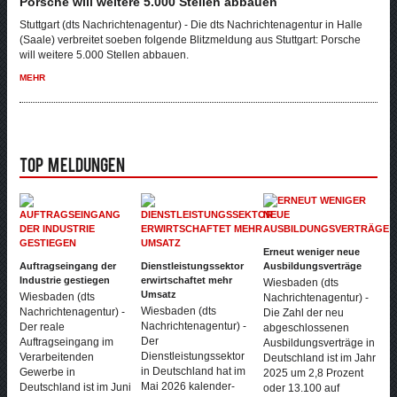
Porsche will weitere 5.000 Stellen abbauen
Stuttgart (dts Nachrichtenagentur) - Die dts Nachrichtenagentur in Halle
(Saale) verbreitet soeben folgende Blitzmeldung aus Stuttgart: Porsche
will weitere 5.000 Stellen abbauen.
MEHR
Top Meldungen
Erneut weniger neue
Auftragseingang der
Dienstleistungssektor
Ausbildungsverträge
Industrie gestiegen
erwirtschaftet mehr
Wiesbaden (dts
Umsatz
Wiesbaden (dts
Nachrichtenagentur) -
Wiesbaden (dts
Nachrichtenagentur) -
Die Zahl der neu
Nachrichtenagentur) -
Der reale
abgeschlossenen
Der
Auftragseingang im
Ausbildungsverträge in
Dienstleistungssektor
Verarbeitenden
Deutschland ist im Jahr
in Deutschland hat im
Gewerbe in
2025 um 2,8 Prozent
Mai 2026 kalender-
Deutschland ist im Juni
oder 13.100 auf