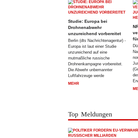
Studie: Europa bei
NR
Drohnenabwehr
ve
unzureichend vorbereitet
fü
Berlin (dts Nachrichtenagentur) -
Dü
Europa ist laut einer Studie
Na
unzureichend auf eine
no
mutmaßliche russische
Ju
Drohnenkampagne vorbereitet.
(G
Die Abwehr unbemannter
de
Luftfahrzeuge werde
Er
MEHR
M
Top Meldungen