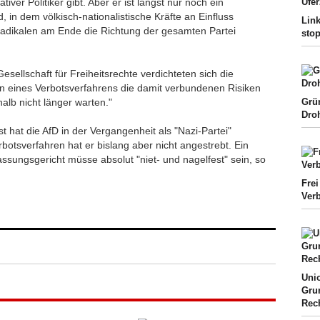
tiver Politiker gibt. Aber er ist längst nur noch ein
 in dem völkisch-nationalistische Kräfte an Einfluss
Link
Radikalen am Ende die Richtung der gesamten Partei
sto
ellschaft für Freiheitsrechte verdichteten sich die
en eines Verbotsverfahrens die damit verbundenen Risiken
alb nicht länger warten."
Grün
Dro
hat die AfD in der Vergangenheit als "Nazi-Partei"
erbotsverfahren hat er bislang aber nicht angestrebt. Ein
ssungsgericht müsse absolut "niet- und nagelfest" sein, so
Frei
Ver
Uni
Gru
Rec