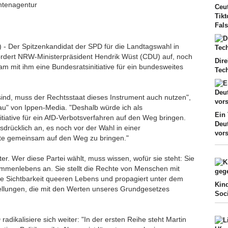
chtenagentur
Ceu
Tik
Fal
) - Der Spitzenkandidat der SPD für die Landtagswahl in
ordert NRW-Ministerpräsident Hendrik Wüst (CDU) auf, noch
Dire
m mit ihm eine Bundesratsinitiative für ein bundesweites
Tec
sind, muss der Rechtsstaat dieses Instrument auch nutzen",
au" von Ippen-Media. "Deshalb würde ich als
Ein 
itiative für ein AfD-Verbotsverfahren auf den Weg bringen.
Deut
drücklich an, es noch vor der Wahl in einer
vor
itte gemeinsam auf den Weg zu bringen."
iter. Wer diese Partei wählt, muss wissen, wofür sie steht: Sie
mmenlebens an. Sie stellt die Rechte von Menschen mit
e Sichtbarkeit queeren Lebens und propagiert unter dem
Kin
ellungen, die mit den Werten unseres Grundgesetzes
Soc
radikalisiere sich weiter: "In der ersten Reihe steht Martin