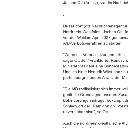
Jochen Ott (Archiv), via dts Nachri
.
Düsseldorf (dts Nachrichtenagentur
Nordrhein-Westfalen, Jochen Ott, f
vor der Wahl im April 2027 gemeinsa
AfD-Verbotsverfahren zu starten.
"Wenn die Voraussetzungen erfüllt 
sagte Ott der "Frankfurter Rundsch
Ministerpräsident eine Bundesratsin
Und ich biete Hendrik Wüst ganz aus
parteiübergreifenden Allianz der M
"Die AfD radikalisiert sich immer we
greift die Grundlagen unseres Zusa
Behinderungen infrage, bekämpft di
Schlagwort der `Remigration` Vorst
unvereinbar sind", so Ott.
Auch die nordrhein-westfälische AfD 