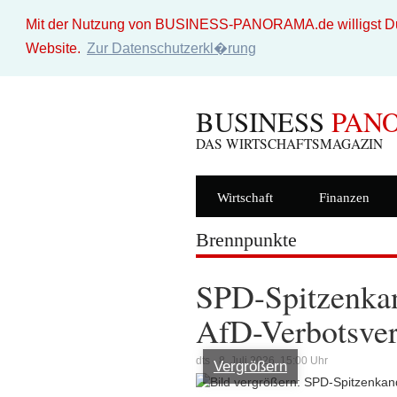
Mit der Nutzung von BUSINESS-PANORAMA.de willigst Du i
Website.
Zur Datenschutzerkl�rung
BUSINESS
PAN
DAS WIRTSCHAFTSMAGAZIN
Wirtschaft
Finanzen
Brennpunkte
SPD-Spitzenkan
AfD-Verbotsver
dts - 8. Juli 2026, 15:00 Uhr
Vergrößern