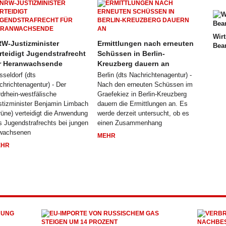
Wirt
W-Justizminister
Ermittlungen nach erneuten
Bea
rteidigt Jugendstrafrecht
Schüssen in Berlin-
r Heranwachsende
Kreuzberg dauern an
sseldorf (dts
Berlin (dts Nachrichtenagentur) -
chrichtenagentur) - Der
Nach den erneuten Schüssen im
rdrhein-westfälische
Graefekiez in Berlin-Kreuzberg
stizminister Benjamin Limbach
dauern die Ermittlungen an. Es
rüne) verteidigt die Anwendung
werde derzeit untersucht, ob es
s Jugendstrafrechts bei jungen
einen Zusammenhang
wachsenen
MEHR
EHR