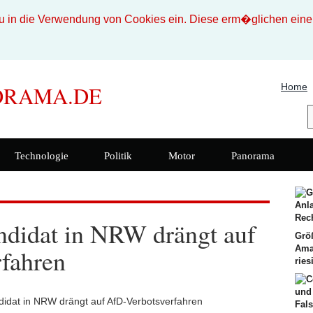
n die Verwendung von Cookies ein. Diese erm�glichen eine b
Home
ORAMA.DE
Technologie
Politik
Motor
Panorama
didat in NRW drängt auf
Größ
Ama
fahren
ries