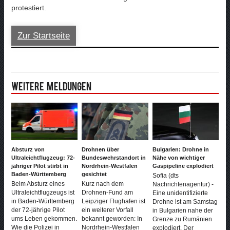
protestiert.
Zur Startseite
Weitere Meldungen
Absturz von
Drohnen über
Bulgarien: Drohne in
Ultraleichtflugzeug: 72-
Bundeswehrstandort in
Nähe von wichtiger
jähriger Pilot stirbt in
Nordrhein-Westfalen
Gaspipeline explodiert
Baden-Württemberg
gesichtet
Sofia (dts
Beim Absturz eines
Kurz nach dem
Nachrichtenagentur) -
Ultraleichtflugzeugs ist
Drohnen-Fund am
Eine unidentifizierte
in Baden-Württemberg
Leipziger Flughafen ist
Drohne ist am Samstag
der 72-jährige Pilot
ein weiterer Vorfall
in Bulgarien nahe der
ums Leben gekommen.
bekannt geworden: In
Grenze zu Rumänien
Wie die Polizei in
Nordrhein-Westfalen
explodiert. Der