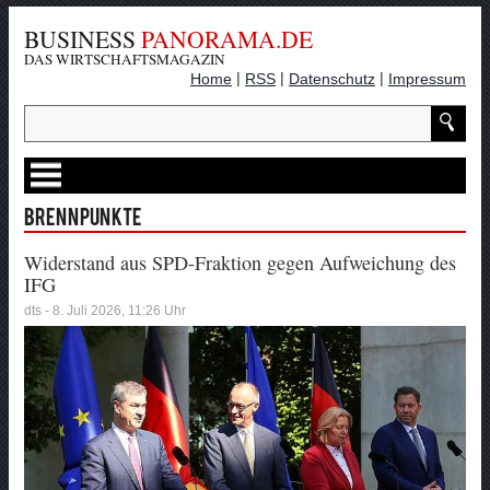
BUSINESS
PANORAMA.DE
DAS WIRTSCHAFTSMAGAZIN
|
|
|
Home
RSS
Datenschutz
Impressum
Brennpunkte
Widerstand aus SPD-Fraktion gegen Aufweichung des
IFG
dts - 8. Juli 2026, 11:26 Uhr