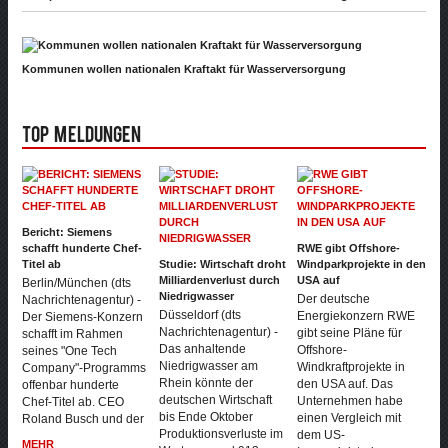
Kommunen wollen nationalen Kraftakt für Wasserversorgung
Top Meldungen
Bericht: Siemens
schafft hunderte Chef-
RWE gibt Offshore-
Titel ab
Studie: Wirtschaft droht
Windparkprojekte in den
Milliardenverlust durch
USA auf
Berlin/München (dts
Niedrigwasser
Der deutsche
Nachrichtenagentur) -
Düsseldorf (dts
Energiekonzern RWE
Der Siemens-Konzern
Nachrichtenagentur) -
gibt seine Pläne für
schafft im Rahmen
Das anhaltende
Offshore-
seines "One Tech
Niedrigwasser am
Windkraftprojekte in
Company"-Programms
Rhein könnte der
den USA auf. Das
offenbar hunderte
deutschen Wirtschaft
Unternehmen habe
Chef-Titel ab. CEO
bis Ende Oktober
einen Vergleich mit
Roland Busch und der
Produktionsverluste im
dem US-
MEHR