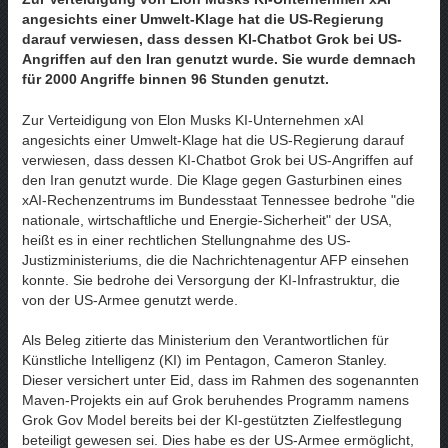
angesichts einer Umwelt-Klage hat die US-Regierung
darauf verwiesen, dass dessen KI-Chatbot Grok bei US-
Angriffen auf den Iran genutzt wurde. Sie wurde demnach
für 2000 Angriffe binnen 96 Stunden genutzt.
Zur Verteidigung von Elon Musks KI-Unternehmen xAI
angesichts einer Umwelt-Klage hat die US-Regierung darauf
verwiesen, dass dessen KI-Chatbot Grok bei US-Angriffen auf
den Iran genutzt wurde. Die Klage gegen Gasturbinen eines
xAI-Rechenzentrums im Bundesstaat Tennessee bedrohe "die
nationale, wirtschaftliche und Energie-Sicherheit" der USA,
heißt es in einer rechtlichen Stellungnahme des US-
Justizministeriums, die die Nachrichtenagentur AFP einsehen
konnte. Sie bedrohe dei Versorgung der KI-Infrastruktur, die
von der US-Armee genutzt werde.
Als Beleg zitierte das Ministerium den Verantwortlichen für
Künstliche Intelligenz (KI) im Pentagon, Cameron Stanley.
Dieser versichert unter Eid, dass im Rahmen des sogenannten
Maven-Projekts ein auf Grok beruhendes Programm namens
Grok Gov Model bereits bei der KI-gestützten Zielfestlegung
beteiligt gewesen sei. Dies habe es der US-Armee ermöglicht,