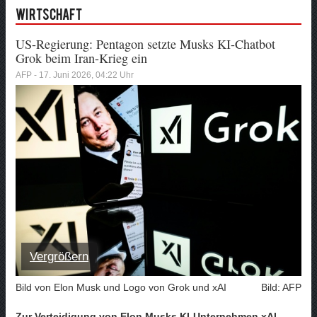
Wirtschaft
US-Regierung: Pentagon setzte Musks KI-Chatbot
Grok beim Iran-Krieg ein
AFP - 17. Juni 2026, 04:22 Uhr
Vergrößern
Bild von Elon Musk und Logo von Grok und xAI
Bild: AFP
Zur Verteidigung von Elon Musks KI-Unternehmen xAI