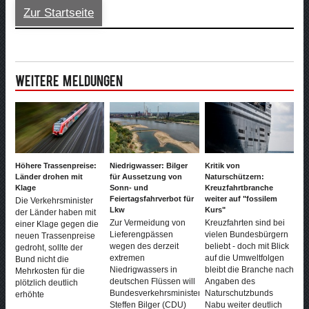
Zur Startseite
Weitere Meldungen
Höhere Trassenpreise:
Niedrigwasser: Bilger
Kritik von
Länder drohen mit
für Aussetzung von
Naturschützern:
Klage
Sonn- und
Kreuzfahrtbranche
Feiertagsfahrverbot für
weiter auf "fossilem
Die Verkehrsminister
Lkw
Kurs"
der Länder haben mit
Zur Vermeidung von
Kreuzfahrten sind bei
einer Klage gegen die
Lieferengpässen
vielen Bundesbürgern
neuen Trassenpreise
wegen des derzeit
beliebt - doch mit Blick
gedroht, sollte der
extremen
auf die Umweltfolgen
Bund nicht die
Niedrigwassers in
bleibt die Branche nach
Mehrkosten für die
deutschen Flüssen will
Angaben des
plötzlich deutlich
Bundesverkehrsminister
Naturschutzbunds
erhöhte
Steffen Bilger (CDU)
Nabu weiter deutlich