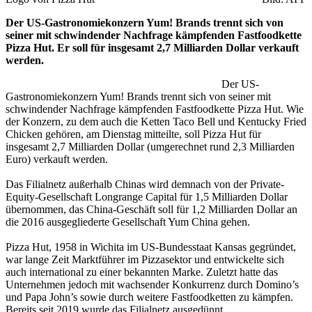
Der US-Gastronomiekonzern Yum! Brands trennt sich von
seiner mit schwindender Nachfrage kämpfenden Fastfoodkette
Pizza Hut. Er soll für insgesamt 2,7 Milliarden Dollar verkauft
werden.
Der US-
Gastronomiekonzern Yum! Brands trennt sich von seiner mit
schwindender Nachfrage kämpfenden Fastfoodkette Pizza Hut. Wie
der Konzern, zu dem auch die Ketten Taco Bell und Kentucky Fried
Chicken gehören, am Dienstag mitteilte, soll Pizza Hut für
insgesamt 2,7 Milliarden Dollar (umgerechnet rund 2,3 Milliarden
Euro) verkauft werden.
Das Filialnetz außerhalb Chinas wird demnach von der Private-
Equity-Gesellschaft Longrange Capital für 1,5 Milliarden Dollar
übernommen, das China-Geschäft soll für 1,2 Milliarden Dollar an
die 2016 ausgegliederte Gesellschaft Yum China gehen.
Pizza Hut, 1958 in Wichita im US-Bundesstaat Kansas gegründet,
war lange Zeit Marktführer im Pizzasektor und entwickelte sich
auch international zu einer bekannten Marke. Zuletzt hatte das
Unternehmen jedoch mit wachsender Konkurrenz durch Domino’s
und Papa John’s sowie durch weitere Fastfoodketten zu kämpfen.
Bereits seit 2019 wurde das Filialnetz ausgedünnt.