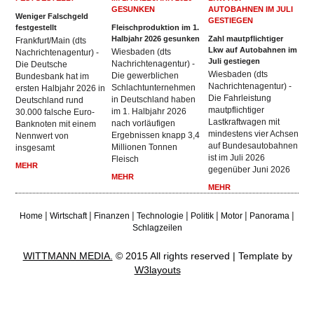
Weniger Falschgeld
festgestellt
Fleischproduktion im 1.
Halbjahr 2026 gesunken
Zahl mautpflichtiger
Frankfurt/Main (dts
Lkw auf Autobahnen im
Wiesbaden (dts
Nachrichtenagentur) -
Juli gestiegen
Nachrichtenagentur) -
Die Deutsche
Wiesbaden (dts
Die gewerblichen
Bundesbank hat im
Nachrichtenagentur) -
Schlachtunternehmen
ersten Halbjahr 2026 in
Die Fahrleistung
in Deutschland haben
Deutschland rund
mautpflichtiger
im 1. Halbjahr 2026
30.000 falsche Euro-
Lastkraftwagen mit
nach vorläufigen
Banknoten mit einem
mindestens vier Achsen
Ergebnissen knapp 3,4
Nennwert von
auf Bundesautobahnen
Millionen Tonnen
insgesamt
ist im Juli 2026
Fleisch
MEHR
gegenüber Juni 2026
MEHR
MEHR
|
|
|
|
|
|
|
Home
Wirtschaft
Finanzen
Technologie
Politik
Motor
Panorama
Schlagzeilen
WITTMANN MEDIA.
© 2015 All rights reserved | Template by
W3layouts