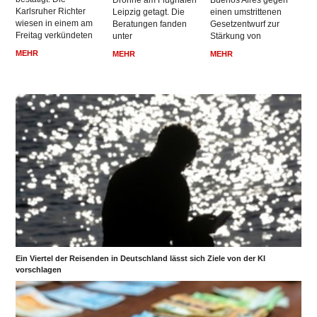
Drohne am Flughafen
Buenos Aires gegen
Karlsruher Richter
Leipzig getagt. Die
einen umstrittenen
wiesen in einem am
Beratungen fanden
Gesetzentwurf zur
Freitag verkündeten
unter
Stärkung von
MEHR
MEHR
MEHR
Ein Viertel der Reisenden in Deutschland lässt sich Ziele von der KI
vorschlagen