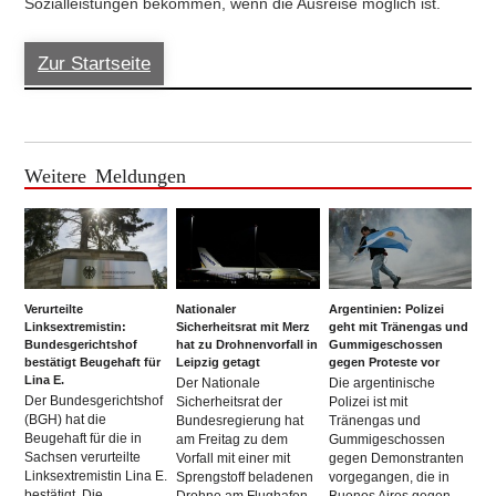
Sozialleistungen bekommen, wenn die Ausreise möglich ist.
Zur Startseite
Weitere Meldungen
Verurteilte
Nationaler
Argentinien: Polizei
Linksextremistin:
Sicherheitsrat mit Merz
geht mit Tränengas und
Bundesgerichtshof
hat zu Drohnenvorfall in
Gummigeschossen
bestätigt Beugehaft für
Leipzig getagt
gegen Proteste vor
Lina E.
Der Nationale
Die argentinische
Der Bundesgerichtshof
Sicherheitsrat der
Polizei ist mit
(BGH) hat die
Bundesregierung hat
Tränengas und
Beugehaft für die in
am Freitag zu dem
Gummigeschossen
Sachsen verurteilte
Vorfall mit einer mit
gegen Demonstranten
Linksextremistin Lina E.
Sprengstoff beladenen
vorgegangen, die in
bestätigt. Die