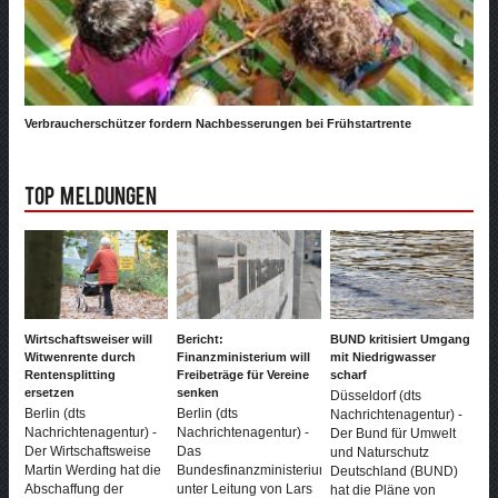
Verbraucherschützer fordern Nachbesserungen bei Frühstartrente
Top Meldungen
Wirtschaftsweiser will
Bericht:
BUND kritisiert Umgang
Witwenrente durch
Finanzministerium will
mit Niedrigwasser
Rentensplitting
Freibeträge für Vereine
scharf
ersetzen
senken
Düsseldorf (dts
Berlin (dts
Berlin (dts
Nachrichtenagentur) -
Nachrichtenagentur) -
Nachrichtenagentur) -
Der Bund für Umwelt
Der Wirtschaftsweise
Das
und Naturschutz
Martin Werding hat die
Bundesfinanzministerium
Deutschland (BUND)
Abschaffung der
unter Leitung von Lars
hat die Pläne von