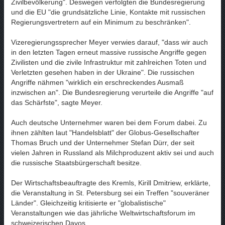
Zivilbevölkerung". Deswegen verfolgten die Bundesregierung
und die EU "die grundsätzliche Linie, Kontakte mit russischen
Regierungsvertretern auf ein Minimum zu beschränken".
Vizeregierungssprecher Meyer verwies darauf, "dass wir auch
in den letzten Tagen erneut massive russische Angriffe gegen
Zivilisten und die zivile Infrastruktur mit zahlreichen Toten und
Verletzten gesehen haben in der Ukraine". Die russischen
Angriffe nähmen "wirklich ein erschreckendes Ausmaß
inzwischen an". Die Bundesregierung verurteile die Angriffe "auf
das Schärfste", sagte Meyer.
Auch deutsche Unternehmer waren bei dem Forum dabei. Zu
ihnen zählten laut "Handelsblatt" der Globus-Gesellschafter
Thomas Bruch und der Unternehmer Stefan Dürr, der seit
vielen Jahren in Russland als Milchproduzent aktiv sei und auch
die russische Staatsbürgerschaft besitze.
Der Wirtschaftsbeauftragte des Kremls, Kirill Dmitriew, erklärte,
die Veranstaltung in St. Petersburg sei ein Treffen "souveräner
Länder". Gleichzeitig kritisierte er "globalistische"
Veranstaltungen wie das jährliche Weltwirtschaftsforum im
schweizerischen Davos.