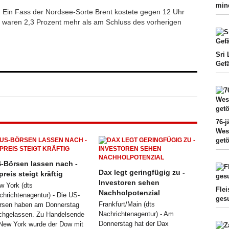
min
k: Ein Fass der Nordsee-Sorte Brent kostete gegen 12 Uhr
s waren 2,3 Prozent mehr als am Schluss des vorherigen
Sri
Gef
76-j
West
getö
-Börsen lassen nach -
Dax legt geringfügig zu -
preis steigt kräftig
Investoren sehen
w York (dts
Flei
Nachholpotenzial
chrichtenagentur) - Die US-
ges
Frankfurt/Main (dts
rsen haben am Donnerstag
Nachrichtenagentur) - Am
chgelassen. Zu Handelsende
Donnerstag hat der Dax
 New York wurde der Dow mit