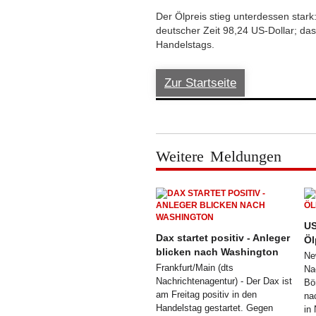
Der Ölpreis stieg unterdessen star
deutscher Zeit 98,24 US-Dollar; da
Handelstags.
Zur Startseite
Weitere Meldungen
US
Dax startet positiv - Anleger
Öl
blicken nach Washington
Ne
Frankfurt/Main (dts
Na
Nachrichtenagentur) - Der Dax ist
Bö
am Freitag positiv in den
na
Handelstag gestartet. Gegen
in