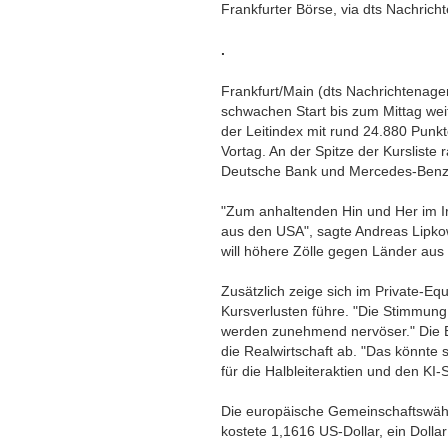
Frankfurter Börse, via dts Nachrich
.
Frankfurt/Main (dts Nachrichtenage
schwachen Start bis zum Mittag wei
der Leitindex mit rund 24.880 Punk
Vortag. An der Spitze der Kurslist
Deutsche Bank und Mercedes-Benz
"Zum anhaltenden Hin und Her im Ira
aus den USA", sagte Andreas Lipko
will höhere Zölle gegen Länder au
Zusätzlich zeige sich im Private-Eq
Kursverlusten führe. "Die Stimmung
werden zunehmend nervöser." Die E
die Realwirtschaft ab. "Das könnte
für die Halbleiteraktien und den KI
Die europäische Gemeinschaftswäh
kostete 1,1616 US-Dollar, ein Doll