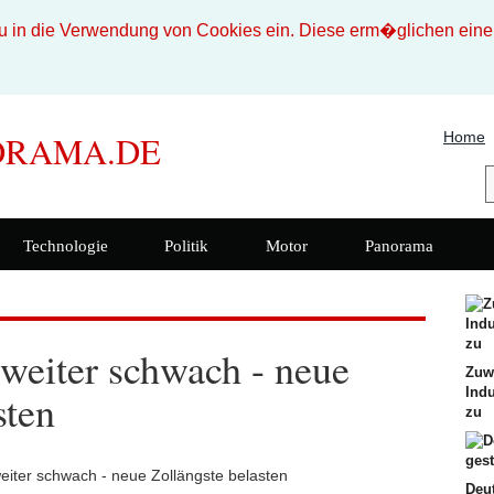
n die Verwendung von Cookies ein. Diese erm�glichen eine b
Home
ORAMA.DE
Technologie
Politik
Motor
Panorama
weiter schwach - neue
Zuw
Indu
sten
zu
Deu