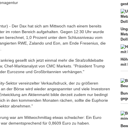
tenagentur
ges
ntur) - Der Dax hat sich am Mittwoch nach einem bereits
Ung
ter im roten Bereich aufgehalten. Gegen 12:30 Uhr wurde
Met
ten berechnet, 1,0 Prozent unter dem Schlussniveau vom
Doll
e rangierten RWE, Zalando und Eon, am Ende Fresenius, die
.
Höh
nkrieg gesellt sich jetzt einmal mehr die Strafzolldebatte
mit
w, Chef-Marktanalyst von CMC Markets. "Präsident Trump
s der Eurozone und Großbritannien verhängen."
uity-Sektor vereinzelter Verkaufsdruck, der zu größeren
 an der Börse wird wieder angespannter und viele Investoren
Bun
ntwicklung am Aktienmarkt bilde derzeit zudem nur bedingt
geg
 sich in den kommenden Monaten rächen, sollte die Euphorie
-Sektor abnehmen."
rung war am Mittwochmittag etwas schwächer: Ein Euro
ar war dementsprechend für 0,8609 Euro zu haben.
Bewa