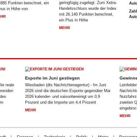
geringfügig zugelegt. Zum Xetra-
.885 Punkten berechnet, ein
Handelsschluss wurde der Index
nus in Höhe von
Zahl
mit 26.140 Punkten berechnet,
EHR
Aut
ein Plus in Höhe
MEHR
Exporte im Juni gestiegen
Gewinne
ie reale
Wiesbaden (dts Nachrichtenagentur) - Im Juni
Leinfelde
ierenden
2026 sind die deutschen Exporte gegenüber Mai
Nachricht
 des
2026 kalender- und saisonbereinigt um 0,9
Nutzfahrz
im
Prozent und die Importe um 4,4 Prozent
zweiten Q
eingebro
MEHR
MEHR
|
|
|
|
|