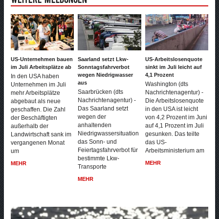
Weitere Meldungen
US-Unternehmen bauen
Saarland setzt Lkw-
US-Arbeitslosenquote
im Juli Arbeitsplätze ab
Sonntagsfahrverbot
sinkt im Juli leicht auf
wegen Niedrigwasser
4,1 Prozent
In den USA haben
aus
Washington (dts
Unternehmen im Juli
Saarbrücken (dts
Nachrichtenagentur) -
mehr Arbeitsplätze
Nachrichtenagentur) -
Die Arbeitslosenquote
abgebaut als neue
Das Saarland setzt
in den USA ist leicht
geschaffen. Die Zahl
wegen der
von 4,2 Prozent im Juni
der Beschäftigten
anhaltenden
auf 4,1 Prozent im Juli
außerhalb der
Niedrigwassersituation
gesunken. Das teilte
Landwirtschaft sank im
das Sonn- und
das US-
vergangenen Monat
Feiertagsfahrverbot für
Arbeitsministerium am
um
bestimmte Lkw-
MEHR
MEHR
Transporte
MEHR