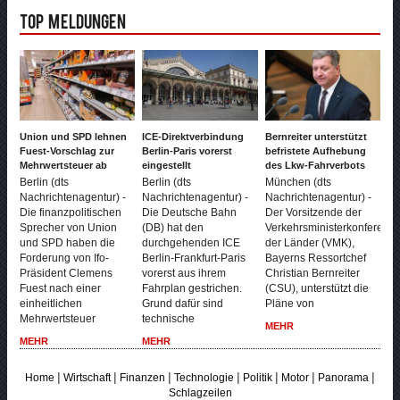
Top Meldungen
Union und SPD lehnen
ICE-Direktverbindung
Bernreiter unterstützt
Fuest-Vorschlag zur
Berlin-Paris vorerst
befristete Aufhebung
Mehrwertsteuer ab
eingestellt
des Lkw-Fahrverbots
Berlin (dts
Berlin (dts
München (dts
Nachrichtenagentur) -
Nachrichtenagentur) -
Nachrichtenagentur) -
Die finanzpolitischen
Die Deutsche Bahn
Der Vorsitzende der
Sprecher von Union
(DB) hat den
Verkehrsministerkonferenz
und SPD haben die
durchgehenden ICE
der Länder (VMK),
Forderung von Ifo-
Berlin-Frankfurt-Paris
Bayerns Ressortchef
Präsident Clemens
vorerst aus ihrem
Christian Bernreiter
Fuest nach einer
Fahrplan gestrichen.
(CSU), unterstützt die
einheitlichen
Grund dafür sind
Pläne von
Mehrwertsteuer
technische
MEHR
MEHR
MEHR
|
|
|
|
|
|
|
Home
Wirtschaft
Finanzen
Technologie
Politik
Motor
Panorama
Schlagzeilen