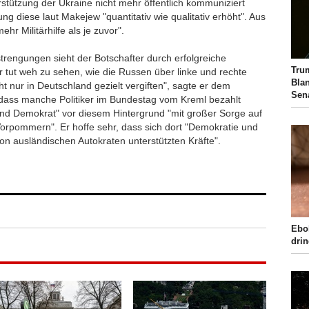
stützung der Ukraine nicht mehr öffentlich kommuniziert
g diese laut Makejew "quantitativ wie qualitativ erhöht". Aus
 Militärhilfe als je zuvor".
rengungen sieht der Botschafter durch erfolgreiche
Tru
tut weh zu sehen, wie die Russen über linke und rechte
Bla
t nur in Deutschland gezielt vergiften", sagte er dem
Sen
, dass manche Politiker im Bundestag vom Kreml bezahlt
nd Demokrat" vor diesem Hintergrund "mit großer Sorge auf
rpommern". Er hoffe sehr, dass sich dort "Demokratie und
von ausländischen Autokraten unterstützten Kräfte".
Ebo
drin