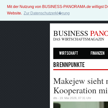
Mit der Nutzung von BUSINESS-PANORAMA.de willigst Du i
Website.
Zur Datenschutzerkl�rung
BUSINESS
PAN
DAS WIRTSCHAFTSMAGAZIN
Wirtschaft
Finanzen
Brennpunkte
Makejew sieht n
Kooperation mi
dts - 19. Mai 2026, 07:31 Uhr