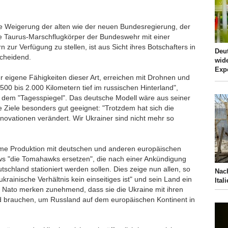
Die Weigerung der alten wie der neuen Bundesregierung, der
e Taurus-Marschflugkörper der Bundeswehr mit einer
 zur Verfügung zu stellen, ist aus Sicht ihres Botschafters in
Deut
scheidend.
wid
Exp
r eigene Fähigkeiten dieser Art, erreichen mit Drohnen und
500 bis 2.000 Kilometern tief im russischen Hinterland",
w dem "Tagesspiegel". Das deutsche Modell wäre aus seiner
he Ziele besonders gut geeignet: "Trotzdem hat sich die
novationen verändert. Wir Ukrainer sind nicht mehr so
me Produktion mit deutschen und anderen europäischen
s "die Tomahawks ersetzen", die nach einer Ankündigung
schland stationiert werden sollen. Dies zeige nun allen, so
Nac
krainische Verhältnis kein einseitiges ist" und sein Land ein
Ital
nd Nato merken zunehmend, dass sie die Ukraine mit ihren
nd brauchen, um Russland auf dem europäischen Kontinent in