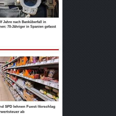
f Jahre nach Banküberfall in
en: 70-Jähriger in Spanien gefasst
nd SPD lehnen Fuest-Vorschlag
rwertsteuer ab