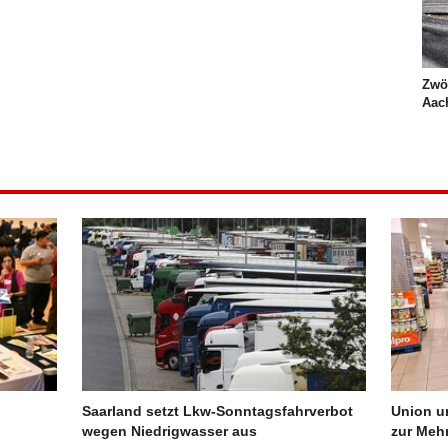
Zwöl
Aach
Saarland setzt Lkw-Sonntagsfahrverbot
Union u
wegen Niedrigwasser aus
zur Meh