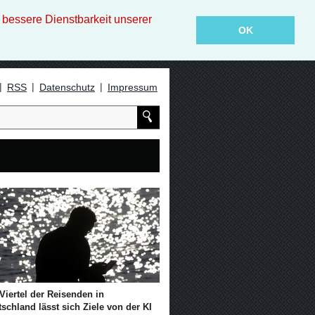
essere Dienstbarkeit unserer
OK
|
|
|
RSS
Datenschutz
Impressum
Viertel der Reisenden in
schland lässt sich Ziele von der KI