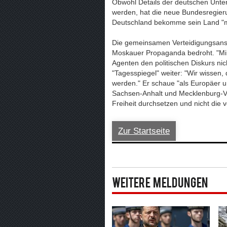
Obwohl Details der deutschen Unter
werden, hat die neue Bundesregierun
Deutschland bekomme sein Land "mehr
Die gemeinsamen Verteidigungsanst
Moskauer Propaganda bedroht. "Mir 
Agenten den politischen Diskurs nich
"Tagesspiegel" weiter: "Wir wissen
werden." Er schaue "als Europäer u
Sachsen-Anhalt und Mecklenburg-Vo
Freiheit durchsetzen und nicht die 
Zur Startseite
Weitere Meldungen