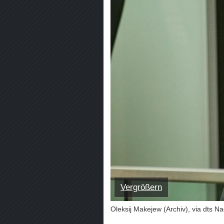
Vergrößern
Oleksij Makejew (Archiv), via dts N