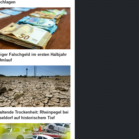
schlagen
iger Falschgeld im ersten Halbjahr
Umlauf
altende Trockenheit: Rheinpegel bei
eldorf auf historischem Tief