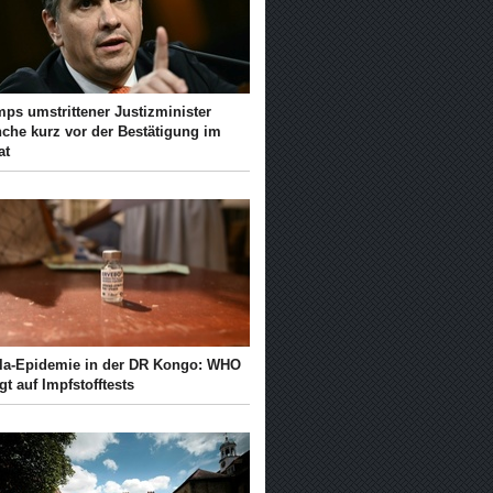
mps umstrittener Justizminister
nche kurz vor der Bestätigung im
at
la-Epidemie in der DR Kongo: WHO
gt auf Impfstofftests