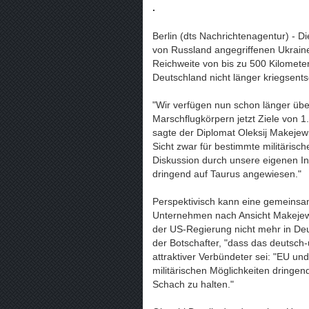
.
Berlin (dts Nachrichtenagentur) - 
von Russland angegriffenen Ukrain
Reichweite von bis zu 500 Kilometern
Deutschland nicht länger kriegsent
"Wir verfügen nun schon länger übe
Marschflugkörpern jetzt Ziele von 1.
sagte der Diplomat Oleksij Makeje
Sicht zwar für bestimmte militärisc
Diskussion durch unsere eigenen In
dringend auf Taurus angewiesen."
Perspektivisch kann eine gemeinsa
Unternehmen nach Ansicht Makejew
der US-Regierung nicht mehr in Deut
der Botschafter, "dass das deutsch-u
attraktiver Verbündeter sei: "EU u
militärischen Möglichkeiten dringe
Schach zu halten."