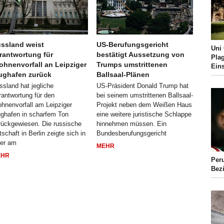
ssland weist
US-Berufungsgericht
Uni
rantwortung für
bestätigt Aussetzung von
Pla
ohnenvorfall an Leipziger
Trumps umstrittenen
Ein
ughafen zurück
Ballsaal-Plänen
ssland hat jegliche
US-Präsident Donald Trump hat
rantwortung für den
bei seinem umstrittenen Ballsaal-
ohnenvorfall am Leipziger
Projekt neben dem Weißen Haus
ughafen in scharfem Ton
eine weitere juristische Schlappe
rückgewiesen. Die russische
hinnehmen müssen. Ein
schaft in Berlin zeigte sich in
Bundesberufungsgericht
ner am
MEHR
EHR
Per
Bez