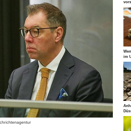
vor
Wen
im 
Anh
Düss
achrichtenagentur