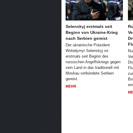
Selenskyj erstmals seit
Ru
Beginn von Ukraine-Krieg
Ve
nach Serbien gereist
Dr
Fl
Der ukrainische Präsident
Wolodymyr Selenskyj ist
Ru
erstmals seit Beginn des
Ve
russischen Angriffskriegs gegen
Dr
sein Land in das traditionell mit
Fl
Moskau verbündete Serbien
zu
gereist.
Bot
ei
MEHR
M