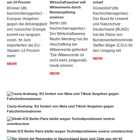
um 14 Prozent
Wirtschaftsweiser will
scharf
Witwenrente durch
Brüssel (dts
Düsseldorf (dts
Rentensplitting
Nachrichtenagentur) -
Nachrichtenagentur) -
ersetzen
Europas Vorgehen
Der Bund für Umwelt
Berlin (dts
gegen die Abhängigkeit
und Naturschutz
Nachrichtenagentur) -
von russischer Energie
Deutschland (BUND)
Der Wirtschaftsweise
kommt nur langsam
hat die Pläne von
Martin Werding hat die
voran. Im Juni
Bundesverkehrsminister
Abschaffung der
importierten die EU-
Steffen Bilger (CDU) für
Witwenrente gefordert.
Staaten 14 Prozent
den Umgang mit
"Die Witwenrente ist
mehr
MEHR
nicht mehr zeitgemäß,
MEHR
heute können
MEHR
Ceuta-Andrang: EU fordert von Meta und Tiktok Vorgehen gegen
Falschinformationen
Direkt-ICE Berlin-Paris bleibt wegen Technikproblemen vorerst unterbrochen