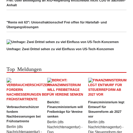
Frei: Über Beteiligung an AfD-Regierung entscheidet nicht CDU in Sachsen-
Anhalt
"Rente mit 63": Unionsfraktionschef Frei offen für Härtefall- und
Übergangslösungen
Umfrage: Zwei Drittel sehen zu viel Einfluss von US-Tech-Konzernen
Top Meldungen
Bericht:
Finanzministerium legt
Verbraucherschützer
Finanzministerium will
Entwurf für
fordern
Freibeträge für Vereine
Steuerreform ab 2027
Nachbesserungen bei
senken
vor
Frühstartrente
Berlin (dts
Berlin (dts
Berlin (dts
Nachrichtenagentur) -
Nachrichtenagentur) -
Nachrichtenagentur) -
Das
Die Steuerreform der