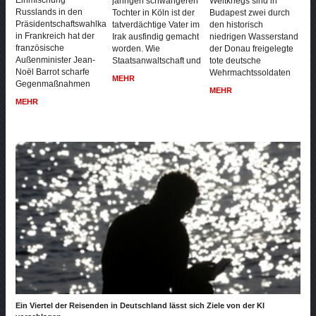
jährigen schwangeren
Weltkriegs sind in
Russlands in den
Tochter in Köln ist der
Budapest zwei durch
Präsidentschaftswahlkampf
tatverdächtige Vater im
den historisch
in Frankreich hat der
Irak ausfindig gemacht
niedrigen Wasserstand
französische
worden. Wie
der Donau freigelegte
Außenminister Jean-
Staatsanwaltschaft und
tote deutsche
Noël Barrot scharfe
Wehrmachtssoldaten
MEHR
Gegenmaßnahmen
MEHR
MEHR
Ein Viertel der Reisenden in Deutschland lässt sich Ziele von der KI