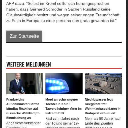
AFP dazu. "Selbst im Kreml sollte sich herumgesprochen
haben, dass Gerhard Schröder in Sachen Russland keine
Glaubwürdigkeit besitzt und wegen seiner engen Freundschaft
zu Putin in Europa zu einer persona non grata geworden ist."
Zur Startseite
Weitere Meldungen
Frankreichs
Mord an schwangerer
Niedrigwasser legt
Außenminister Barrot
Tochter in Köln:
Kriegstote frei:
kündigt Reaktion auf
Tatverdächtiger Vater im
Wehrmachtssoldaten in
russische Wahlkampf-
Irak ermittelt
Budapest exhumiert
Einmischung an
Fast zehn Jahre nach
Mehr als 80 Jahre nach
Angesichts verstärkter
der Tötung seiner 19-
Ende des Zweiten
Einmischung