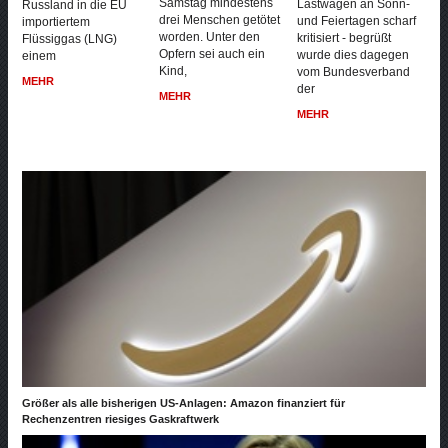
Samstag mindestens
Lastwagen an Sonn-
Russland in die EU
drei Menschen getötet
und Feiertagen scharf
importiertem
worden. Unter den
kritisiert - begrüßt
Flüssiggas (LNG)
Opfern sei auch ein
wurde dies dagegen
einem
Kind,
vom Bundesverband
MEHR
der
MEHR
MEHR
Größer als alle bisherigen US-Anlagen: Amazon finanziert für
Rechenzentren riesiges Gaskraftwerk