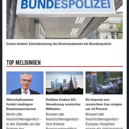
Grüne fordern Zentralisierung der Drohnenabwehr bei Bundespolizei
Top Meldungen
Wirtschaftsweiser
Politiker fordern EU-
EU-Importe von
fordert niedrigere
Verwahrung russischer
russischem Gas steigen
Beamtenpensionen
Milliarden
um 14 Prozent
Berlin (dts
Brüssel (dts
Brüssel (dts
Nachrichtenagentur) -
Nachrichtenagentur) -
Nachrichtenagentur) -
In der Debatte um die
Drei frühere
Europas Vorgehen
Reform der
Regierungspolitiker
gegen die Abhängigkeit