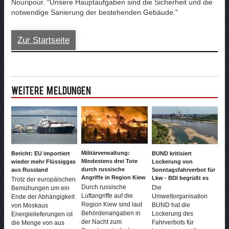
Nouripour. "Unsere Hauptaufgaben sind die Sicherheit und die
notwendige Sanierung der bestehenden Gebäude."
Zur Startseite
Weitere Meldungen
Militärverwaltung:
Bericht: EU importiert
BUND kritisiert
Mindestens drei Tote
wieder mehr Flüssiggas
Lockerung von
durch russische
aus Russland
Sonntagsfahrverbot für
Angriffe in Region Kiew
Lkw - BDI begrüßt es
Trotz der europäischen
Durch russische
Die
Bemühungen um ein
Luftangriffe auf die
Umweltorganisation
Ende der Abhängigkeit
Region Kiew sind laut
BUND hat die
von Moskaus
Behördenangaben in
Lockerung des
Energielieferungen ist
der Nacht zum
Fahrverbots für
die Menge von aus