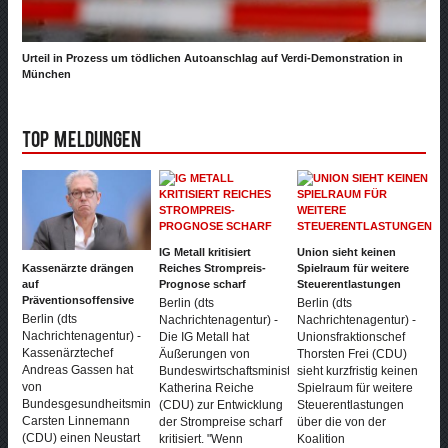
Urteil in Prozess um tödlichen Autoanschlag auf Verdi-Demonstration in
München
Top Meldungen
IG Metall kritisiert
Union sieht keinen
Kassenärzte drängen
Reiches Strompreis-
Spielraum für weitere
auf
Prognose scharf
Steuerentlastungen
Präventionsoffensive
Berlin (dts
Berlin (dts
Berlin (dts
Nachrichtenagentur) -
Nachrichtenagentur) -
Nachrichtenagentur) -
Die IG Metall hat
Unionsfraktionschef
Kassenärztechef
Äußerungen von
Thorsten Frei (CDU)
Andreas Gassen hat
Bundeswirtschaftsministerin
sieht kurzfristig keinen
von
Katherina Reiche
Spielraum für weitere
Bundesgesundheitsminister
(CDU) zur Entwicklung
Steuerentlastungen
Carsten Linnemann
der Strompreise scharf
über die von der
(CDU) einen Neustart
kritisiert. "Wenn
Koalition