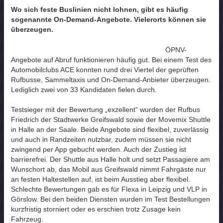
Wo sich feste Buslinien nicht lohnen, gibt es häufig
sogenannte On-Demand-Angebote. Vielerorts können sie
überzeugen.
ÖPNV-
Angebote auf Abruf funktionieren häufig gut. Bei einem Test des
Automobilclubs ACE konnten rund drei Viertel der geprüften
Rufbusse, Sammeltaxis und On-Demand-Anbieter überzeugen.
Lediglich zwei von 33 Kandidaten fielen durch.
Testsieger mit der Bewertung „exzellent“ wurden der Rufbus
Friedrich der Stadtwerke Greifswald sowie der Movemix Shuttle
in Halle an der Saale. Beide Angebote sind flexibel, zuverlässig
und auch in Randzeiten nutzbar, zudem müssen sie nicht
zwingend per App gebucht werden. Auch der Zustieg ist
barrierefrei. Der Shuttle aus Halle holt und setzt Passagiere am
Wunschort ab, das Mobil aus Greifswald nimmt Fahrgäste nur
an festen Haltestellen auf, ist beim Ausstieg aber flexibel.
Schlechte Bewertungen gab es für Flexa in Leipzig und VLP in
Görslow. Bei den beiden Diensten wurden im Test Bestellungen
kurzfristig storniert oder es erschien trotz Zusage kein
Fahrzeug.