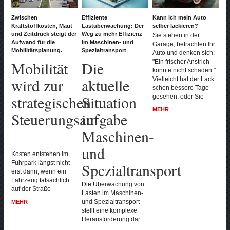
Zwischen
Effiziente
Kann ich mein Auto
Kraftstoffkosten, Maut
Lastüberwachung: Der
selber lackieren?
und Zeitdruck steigt der
Weg zu mehr Effizienz
Sie stehen in der
Aufwand für die
im Maschinen- und
Garage, betrachten Ihr
Mobilitätsplanung.
Spezialtransport
Auto und denken sich:
Mobilität
Die
"Ein frischer Anstrich
könnte nicht schaden."
wird zur
aktuelle
Vielleicht hat der Lack
schon bessere Tage
strategischen
Situation
gesehen, oder Sie
MEHR
Steuerungsaufgabe
im
Maschinen-
und
Kosten entstehen im
Fuhrpark längst nicht
Spezialtransport
erst dann, wenn ein
Fahrzeug tatsächlich
Die Überwachung von
auf der Straße
Lasten im Maschinen-
MEHR
und Spezialtransport
stellt eine komplexe
Herausforderung dar.