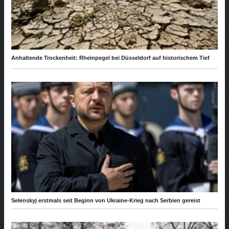
Anhaltende Trockenheit: Rheinpegel bei Düsseldorf auf historischem Tief
Selenskyj erstmals seit Beginn von Ukraine-Krieg nach Serbien gereist