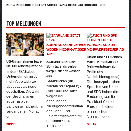
Ebola-Epidemie in der DR Kongo: WHO dringt auf Impfstofftests
Top Meldungen
Union und SPD lehnen
US-Unternehmen bauen
Saarland setzt Lkw-
Fuest-Vorschlag zur
im Juli Arbeitsplätze ab
Sonntagsfahrverbot
Mehrwertsteuer ab
wegen Niedrigwasser
In den USA haben
Berlin (dts
aus
Unternehmen im Juli
Nachrichtenagentur) -
Saarbrücken (dts
mehr Arbeitsplätze
Die finanzpolitischen
Nachrichtenagentur) -
abgebaut als neue
Sprecher von Union
Das Saarland setzt
geschaffen. Die Zahl
und SPD haben die
wegen der
der Beschäftigten
Forderung von Ifo-
anhaltenden
außerhalb der
Präsident Clemens
Niedrigwassersituation
Landwirtschaft sank im
Fuest nach einer
das Sonn- und
vergangenen Monat
einheitlichen
Feiertagsfahrverbot für
um
Mehrwertsteuer
bestimmte Lkw-
MEHR
MEHR
Transporte