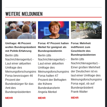
Weitere Meldungen
Umfrage: 46 Prozent
Forsa: 47 Prozent halten
Forsa: Mehrheit
wollen Bundespräsident
Merkel für geeignet als
indifferent zum
mit Politik-Erfahrung
Bundespräsidentin
Geschlecht des
Bundespräsidenten
Berlin (dts
Berlin (dts
Berlin (dts
Nachrichtenagentur) -
Nachrichtenagentur) -
Nachrichtenagentur) -
Laut einer aktuellen
Laut einer aktuellen
Einer großen Mehrheit
Umfrage des
Umfrage des
der Deutschen ist es
Meinungsforschungsinstituts
Meinungsforschungsinstituts
laut einer Umfrage des
Forsa bevorzugen 46
Forsa halten 47
Meinungsforschungsinstitut
Prozent der
Prozent der Befragten
Forsa egal, ob auf
Bundesbürger für das
die frühere
Bundespräsident
Amt des
Bundeskanzlerin
Frank-Walter
Bundespräsidenten
Angela Merkel
MEHR
MEHR
MEHR