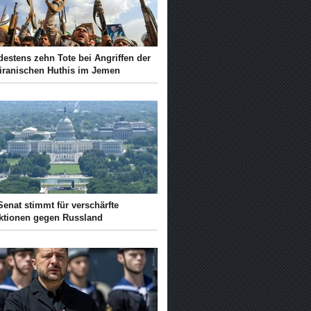
destens zehn Tote bei Angriffen der
-iranischen Huthis im Jemen
enat stimmt für verschärfte
ktionen gegen Russland