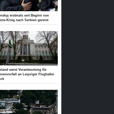
enskyj erstmals seit Beginn von
ine-Krieg nach Serbien gereist
sland weist Verantwortung für
hnenvorfall an Leipziger Flughafen
ück