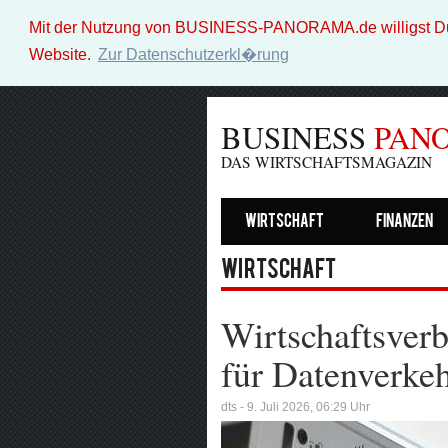
Mit der Nutzung von BUSINESS-PANORAMA.de willigst Du i
Website.
Zur Datenschutzerkl�rung
BUSINESS
PAN
DAS WIRTSCHAFTSMAGAZIN
Wirtschaft
Finanzen
Wirtschaft
Wirtschaftsver
für Datenverke
dts - 9. Juli 2026, 06:29 Uhr