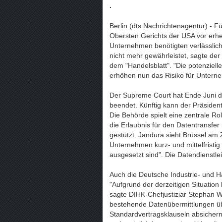
.
Berlin (dts Nachrichtenagentur) - 
Obersten Gerichts der USA vor erhe
Unternehmen benötigten verlässlic
nicht mehr gewährleistet, sagte de
dem "Handelsblatt". "Die potenziell
erhöhen nun das Risiko für Unterneh
Der Supreme Court hat Ende Juni d
beendet. Künftig kann der Präside
Die Behörde spielt eine zentrale 
die Erlaubnis für den Datentransfe
gestützt. Jandura sieht Brüssel am
Unternehmen kurz- und mittelfristig
ausgesetzt sind". Die Datendienstl
Auch die Deutsche Industrie- und 
"Aufgrund der derzeitigen Situatio
sagte DIHK-Chefjustiziar Stephan W
bestehende Datenübermittlungen üb
Standardvertragsklauseln absichern