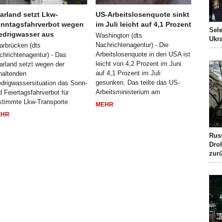
arland setzt Lkw-
US-Arbeitslosenquote sinkt
nntagsfahrverbot wegen
im Juli leicht auf 4,1 Prozent
Sel
edrigwasser aus
Washington (dts
Ukra
Nachrichtenagentur) - Die
arbrücken (dts
Arbeitslosenquote in den USA ist
chrichtenagentur) - Das
leicht von 4,2 Prozent im Juni
arland setzt wegen der
auf 4,1 Prozent im Juli
haltenden
gesunken. Das teilte das US-
edrigwassersituation das Sonn-
Arbeitsministerium am
d Feiertagsfahrverbot für
stimmte Lkw-Transporte
MEHR
EHR
Rus
Dro
zur