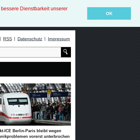
essere Dienstbarkeit unserer
OK
|
|
|
RSS
Datenschutz
Impressum
kt-ICE Berlin-Paris bleibt wegen
hnikproblemen vorerst unterbrochen