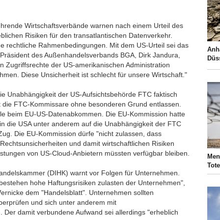
Führende Wirtschaftsverbände warnen nach einem Urteil des
blichen Risiken für den transatlantischen Datenverkehr.
he rechtliche Rahmenbedingungen. Mit dem US-Urteil sei das
Anh
r Präsident des Außenhandelsverbands BGA, Dirk Jandura,
Düss
en Zugriffsrechte der US-amerikanischen Administration
men. Diese Unsicherheit ist schlecht für unsere Wirtschaft."
ie Unabhängigkeit der US-Aufsichtsbehörde FTC faktisch
nt die FTC-Kommissare ohne besonderen Grund entlassen.
Rolle beim EU-US-Datenabkommen. Die EU-Kommission hatte
r in die USA unter anderem auf die Unabhängigkeit der FTC
 Zug. Die EU-Kommission dürfe "nicht zulassen, dass
 Rechtsunsicherheiten und damit wirtschaftlichen Risiken
eistungen von US-Cloud-Anbietern müssten verfügbar bleiben.
Men
Tote
Handelskammer (DIHK) warnt vor Folgen für Unternehmen.
n bestehen hohe Haftungsrisiken zulasten der Unternehmen",
ernicke dem "Handelsblatt". Unternehmen sollten
erprüfen und sich unter anderem mit
. Der damit verbundene Aufwand sei allerdings "erheblich