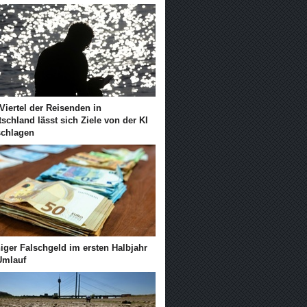
Viertel der Reisenden in
schland lässt sich Ziele von der KI
schlagen
iger Falschgeld im ersten Halbjahr
Umlauf