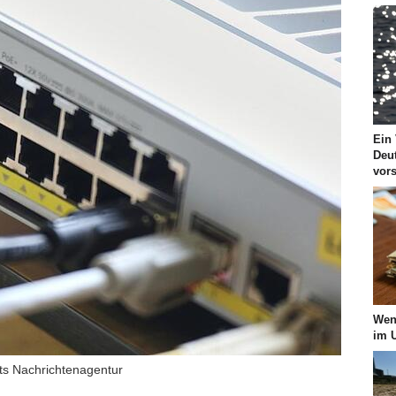
Ein 
Deut
vor
Wen
im 
dts Nachrichtenagentur