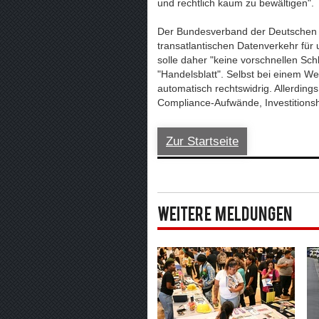
und rechtlich kaum zu bewältigen".
Der Bundesverband der Deutschen In
transatlantischen Datenverkehr für 
solle daher "keine vorschnellen Sc
"Handelsblatt". Selbst bei einem W
automatisch rechtswidrig. Allerding
Compliance-Aufwände, Investitions
Zur Startseite
Weitere Meldungen