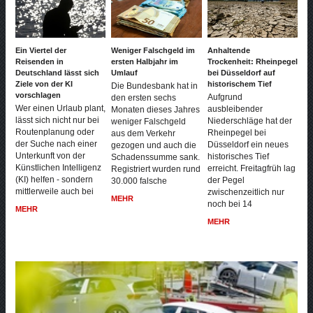
Ein Viertel der
Weniger Falschgeld im
Anhaltende
Reisenden in
ersten Halbjahr im
Trockenheit: Rheinpegel
Deutschland lässt sich
Umlauf
bei Düsseldorf auf
Ziele von der KI
historischem Tief
Die Bundesbank hat in
vorschlagen
Aufgrund
den ersten sechs
Wer einen Urlaub plant,
ausbleibender
Monaten dieses Jahres
lässt sich nicht nur bei
Niederschläge hat der
weniger Falschgeld
Routenplanung oder
Rheinpegel bei
aus dem Verkehr
der Suche nach einer
Düsseldorf ein neues
gezogen und auch die
Unterkunft von der
historisches Tief
Schadenssumme sank.
Künstlichen Intelligenz
erreicht. Freitagfrüh lag
Registriert wurden rund
(KI) helfen - sondern
der Pegel
30.000 falsche
mittlerweile auch bei
zwischenzeitlich nur
MEHR
noch bei 14
MEHR
MEHR