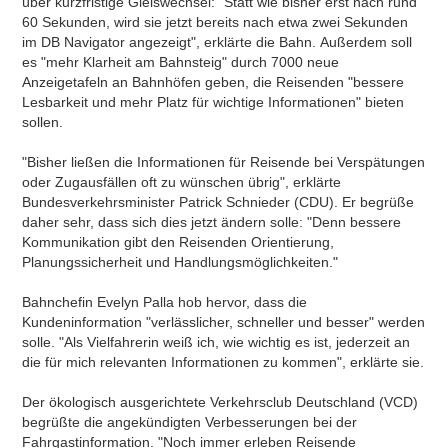
über kurzfristige Gleiswechsel: "Statt wie bisher erst nach rund
60 Sekunden, wird sie jetzt bereits nach etwa zwei Sekunden
im DB Navigator angezeigt", erklärte die Bahn. Außerdem soll
es "mehr Klarheit am Bahnsteig" durch 7000 neue
Anzeigetafeln an Bahnhöfen geben, die Reisenden "bessere
Lesbarkeit und mehr Platz für wichtige Informationen" bieten
sollen.
"Bisher ließen die Informationen für Reisende bei Verspätungen
oder Zugausfällen oft zu wünschen übrig", erklärte
Bundesverkehrsminister Patrick Schnieder (CDU). Er begrüße
daher sehr, dass sich dies jetzt ändern solle: "Denn bessere
Kommunikation gibt den Reisenden Orientierung,
Planungssicherheit und Handlungsmöglichkeiten."
Bahnchefin Evelyn Palla hob hervor, dass die
Kundeninformation "verlässlicher, schneller und besser" werden
solle. "Als Vielfahrerin weiß ich, wie wichtig es ist, jederzeit an
die für mich relevanten Informationen zu kommen", erklärte sie.
Der ökologisch ausgerichtete Verkehrsclub Deutschland (VCD)
begrüßte die angekündigten Verbesserungen bei der
Fahrgastinformation. "Noch immer erleben Reisende