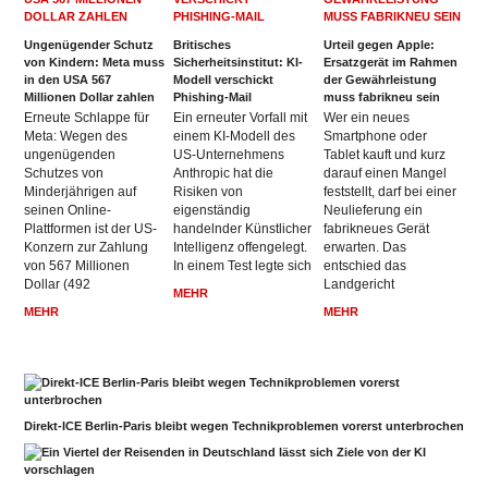
Ungenügender Schutz
Britisches
Urteil gegen Apple:
von Kindern: Meta muss
Sicherheitsinstitut: KI-
Ersatzgerät im Rahmen
in den USA 567
Modell verschickt
der Gewährleistung
Millionen Dollar zahlen
Phishing-Mail
muss fabrikneu sein
Erneute Schlappe für
Ein erneuter Vorfall mit
Wer ein neues
Meta: Wegen des
einem KI-Modell des
Smartphone oder
ungenügenden
US-Unternehmens
Tablet kauft und kurz
Schutzes von
Anthropic hat die
darauf einen Mangel
Minderjährigen auf
Risiken von
feststellt, darf bei einer
seinen Online-
eigenständig
Neulieferung ein
Plattformen ist der US-
handelnder Künstlicher
fabrikneues Gerät
Konzern zur Zahlung
Intelligenz offengelegt.
erwarten. Das
von 567 Millionen
In einem Test legte sich
entschied das
Dollar (492
Landgericht
MEHR
MEHR
MEHR
Direkt-ICE Berlin-Paris bleibt wegen Technikproblemen vorerst unterbrochen