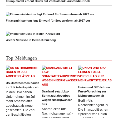
Trump macht erneut Druck auf Zentralbank-Vorständin Cook
Finanzministerium legt Entwurf für Steuerreform ab 2027 vor
Wieder Schüsse in Berlin-Kreuzberg
Top Meldungen
US-Unternehmen bauen
im Juli Arbeitsplätze ab
Union und SPD lehnen
Saarland setzt Lkw-
Fuest-Vorschlag zur
In den USA haben
Sonntagsfahrverbot
Mehrwertsteuer ab
Unternehmen im Juli
wegen Niedrigwasser
Berlin (dts
mehr Arbeitsplätze
aus
Nachrichtenagentur) -
abgebaut als neue
Saarbrücken (dts
Die finanzpolitischen
geschaffen. Die Zahl
Nachrichtenagentur) -
Sprecher von Union
der Beschäftigten
Das Saarland setzt