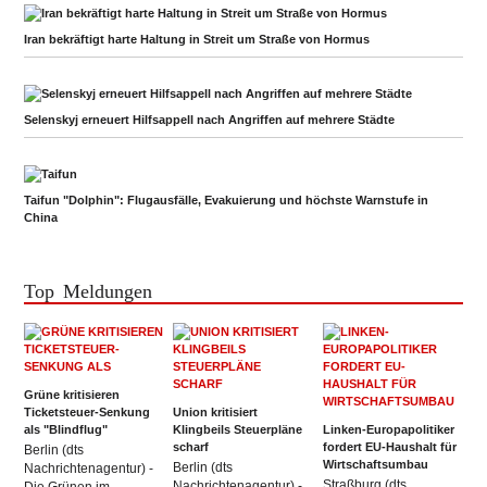
Iran bekräftigt harte Haltung in Streit um Straße von Hormus
Selenskyj erneuert Hilfsappell nach Angriffen auf mehrere Städte
Taifun "Dolphin": Flugausfälle, Evakuierung und höchste Warnstufe in
China
Top Meldungen
Grüne kritisieren
Ticketsteuer-Senkung
Union kritisiert
als "Blindflug"
Klingbeils Steuerpläne
Linken-Europapolitiker
scharf
fordert EU-Haushalt für
Berlin (dts
Wirtschaftsumbau
Berlin (dts
Nachrichtenagentur) -
Straßburg (dts
Nachrichtenagentur) -
Die Grünen im