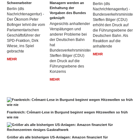
Schwerarbeiter
Managern werden an
Berlin (dts
Einhaltung der
Berlin (dts
Nachrichtenagentur) -
Vorgaben des Bundes
Nachrichtenagentur) -
Bundesverkehrsminister
geknüpft
Der Ökonom Peter
Steffen Bilger (CDU)
Angesichts anhaltender
Bofinger lehnt die vom
erhöht den Druck auf
Verspätungen und
Parlamentarischen
die Führungsebene der
anderer Probleme bei
Geschäftsführer der
Deutschen Bahn. Als
der Deutschen Bahn
SPD-Fraktion, Dirk
Reaktion auf die
hat
Wiese, ins Spiel
anhaltende
Bundesverkehrsminister
gebrachte
MEHR
Steffen Bilger (CDU)
MEHR
den Druck auf die
Führungsebene des
Konzerns
MEHR
Frankreich: Crémant-Lese in Burgund beginnt wegen Hitzewellen so früh
wie nie
Größer als alle bisherigen US-Anlagen: Amazon finanziert für