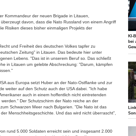
 Der Kommandeur der neuen Brigade in Litauen,
t überzeugt davon, dass die Nato Russland von einem Angriff
die Risiken dieses bisher einmaligen Projekts der
KI-
bei
echt und Freiheit des deutschen Volkes tapfer zu
Gew
eutschen Zeitung" in Litauen. Das bedeute hier unter
enen Lebens. "Das ist in unserem Beruf so. Das schließt
ehe in Litauen um gelebte Abschreckung: "Darum, kämpfen
üssen."
USA aus Europa setzt Huber an der Nato-Ostflanke und zur
e weiter auf den Schutz auch der USA dabei. "Ich habe
Amerikaner auch in einem hoffentlich nicht eintretenden
n werden." Der Schutzschirm der Nato reiche an der
r zum Schwarzen Meer nach Bulgarien. "Die Nato ist das
Link
 der Menschheitsgeschichte. Und das wird nicht überrascht",
Son
 von rund 5.000 Soldaten erreicht sein und insgesamt 2.000