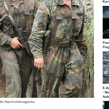
Kur
Pas
Flu
E-Au
- N
Auf
dts Nachrichtenagentur