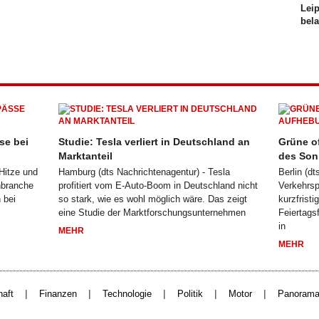
Lei
bel
se bei
Studie: Tesla verliert in Deutschland an
Grüne of
Marktanteil
des Son
 Hitze und
Hamburg (dts Nachrichtenagentur) - Tesla
Berlin (d
nbranche
profitiert vom E-Auto-Boom in Deutschland nicht
Verkehrspo
 bei
so stark, wie es wohl möglich wäre. Das zeigt
kurzfrist
eine Studie der Marktforschungsunternehmen
Feiertags
in
MEHR
MEHR
|
|
|
|
|
haft
Finanzen
Technologie
Politik
Motor
Panoram