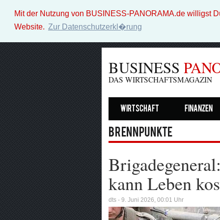
Mit der Nutzung von BUSINESS-PANORAMA.de willigst Du i
Website.
Zur Datenschutzerkl�rung
BUSINESS
PAN
DAS WIRTSCHAFTSMAGAZIN
Wirtschaft
Finanzen
Brennpunkte
Brigadegeneral:
kann Leben kos
dts - 9. Juni 2026, 00:01 Uhr