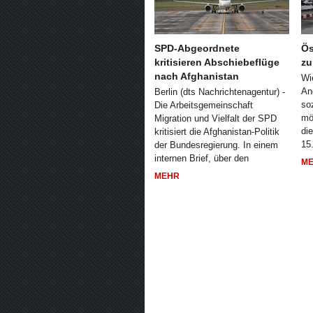
SPD-Abgeordnete
Ös
kritisieren Abschiebeflüge
zu
nach Afghanistan
Wi
An
Berlin (dts Nachrichtenagentur) -
so
Die Arbeitsgemeinschaft
mö
Migration und Vielfalt der SPD
di
kritisiert die Afghanistan-Politik
15
der Bundesregierung. In einem
internen Brief, über den
M
MEHR