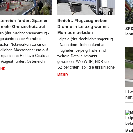
terreich fordert Spanien
Bericht: Flugzeug neben
 mehr Grenzschutz auf
Drohne in Leipzig war mit
SPD 
Munition beladen
en (dts Nachrichtenagentur) -
lehn
gesichts neuer Aufrufe in
Leipzig (dts Nachrichtenagentur)
zialen Netzwerken zu einem
- Nach dem Drohnenfund am
glichen Massenansturm auf
Flughafen Leipzig/Halle sind
e spanische Exklave Ceuta am
weitere Details bekannt
. August fordert Österreich
geworden. Wie WDR, NDR und
SZ berichten, soll die ukrainische
EHR
MEHR
Lkw
hilf
Med