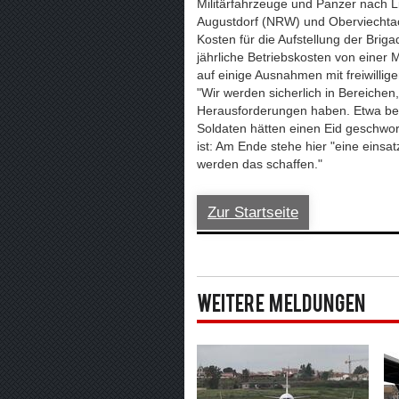
Militärfahrzeuge und Panzer nach Li
Augustdorf (NRW) und Oberviechtac
Kosten für die Aufstellung der Briga
jährliche Betriebskosten von einer 
auf einige Ausnahmen mit freiwilli
"Wir werden sicherlich in Bereiche
Herausforderungen haben. Etwa bei 
Soldaten hätten einen Eid geschwore
ist: Am Ende stehe hier "eine einsat
werden das schaffen."
Zur Startseite
Weitere Meldungen