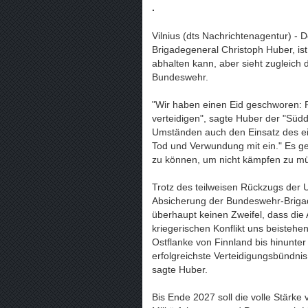
.
Vilnius (dts Nachrichtenagentur) -
Brigadegeneral Christoph Huber, is
abhalten kann, aber sieht zugleich 
Bundeswehr.
"Wir haben einen Eid geschworen: R
verteidigen", sagte Huber der "Südd
Umständen auch den Einsatz des eig
Tod und Verwundung mit ein." Es g
zu können, um nicht kämpfen zu m
Trotz des teilweisen Rückzugs der 
Absicherung der Bundeswehr-Brigad
überhaupt keinen Zweifel, dass die 
kriegerischen Konflikt uns beistehe
Ostflanke von Finnland bis hinunte
erfolgreichste Verteidigungsbündnis
sagte Huber.
Bis Ende 2027 soll die volle Stärke