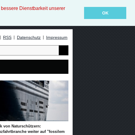
essere Dienstbarkeit unserer
OK
|
|
|
RSS
Datenschutz
Impressum
ik von Naturschützern:
zfahrtbranche weiter auf "fossilem