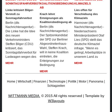
Linke kritisiert Bilger-
Lies offen für
Vorstoß zu
Krach lehnt
Verschiebung des
Sonntagsfahrverbot
Enteignungen als
Klimaziels
Koalitionsbedingung ab
Berlin (dts
Hannover (dts
Berlin (dts
Nachrichtenagentur) -
Nachrichtenagentur) -
Nachrichtenagentur) -
Die Linke hat die Idee
Niedersachsens
Der Spitzenkandidat
des neuen
Ministerpräsident Olaf
der SPD zur Berliner
Verkehrsministers
Lies (SPD) stellt das
Abgeordnetenhaus-
Steffen Bilger (CDU)
deutsche Klimaziel
Wahl, Steffen Krach,
kritisiert, das
infrage. "Wenn es
will in keine Koalition
Sonntagsfahrverbot für
gelingt, Arbeitsplätze in
eintreten, die
Lastwagen wegen des
unserem Land zu
Enteignungen zur
MEHR
MEHR
Bedingung
MEHR
|
|
|
|
|
|
|
Home
Wirtschaft
Finanzen
Technologie
Politik
Motor
Panorama
Schlagzeilen
WITTMANN MEDIA.
© 2015 All rights reserved | Template by
W3layouts