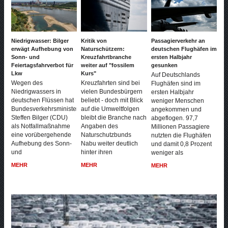
Niedrigwasser: Bilger
Kritik von
Passagierverkehr an
erwägt Aufhebung von
Naturschützern:
deutschen Flughäfen im
Sonn- und
Kreuzfahrtbranche
ersten Halbjahr
Feiertagsfahrverbot für
weiter auf "fossilem
gesunken
Lkw
Kurs"
Auf Deutschlands
Wegen des
Kreuzfahrten sind bei
Flughäfen sind im
Niedrigwassers in
vielen Bundesbürgern
ersten Halbjahr
deutschen Flüssen hat
beliebt - doch mit Blick
weniger Menschen
Bundesverkehrsminister
auf die Umweltfolgen
angekommen und
Steffen Bilger (CDU)
bleibt die Branche nach
abgeflogen. 97,7
als Notfallmaßnahme
Angaben des
Millionen Passagiere
eine vorübergehende
Naturschutzbunds
nutzten die Flughäfen
Aufhebung des Sonn-
Nabu weiter deutlich
und damit 0,8 Prozent
und
hinter ihren
weniger als
MEHR
MEHR
MEHR