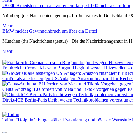
Mehr
28.000 Arbeitslose mehr als vor einem Jahr, 71.000 mehr als im Juni
Nürnberg (dts Nachrichtenagentur) - Im Juli gab es in Deutschland 28.
Mehr
BMW meldet Gewinneinbruch um über ein Drittel
München (dts Nachrichtenagentur) - Die dts Nachrichtenagentur in 
Mehr
Frankreich: Crémant-Lese in Burgund beginnt wegen Hitzewellen so 
Größer als alle bisherigen US-Anlagen: Amazon finanziert für Rechen
Ceuta-Andrang: EU fordert von Meta und Tiktok Vorgehen gegen Fa
Direkt-ICE Berlin-Paris bleibt wegen Technikproblemen vorerst unte
Taifun "Dolphin": Flugausfälle, Evakuierung und höchste Warnstufe 