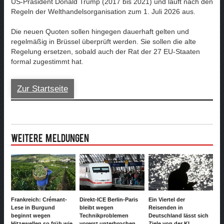
US-Präsident Donald Trump (2017 bis 2021) und läuft nach den
Regeln der Welthandelsorganisation zum 1. Juli 2026 aus.
Die neuen Quoten sollen hingegen dauerhaft gelten und
regelmäßig in Brüssel überprüft werden. Sie sollen die alte
Regelung ersetzen, sobald auch der Rat der 27 EU-Staaten
formal zugestimmt hat.
Zur Startseite
Weitere Meldungen
Frankreich: Crémant-
Direkt-ICE Berlin-Paris
Ein Viertel der
Lese in Burgund
bleibt wegen
Reisenden in
beginnt wegen
Technikproblemen
Deutschland lässt sich
Hitzewellen so früh wie
vorerst unterbrochen
Ziele von der KI