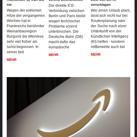
nie
vorschlagen
Die direkte ICE-
Wegen der extremen
Wer einen Urlaub plant,
Verbindung zwischen
Hitze der vergangenen
lässt sich nicht nur bei
Berlin und Paris bleibt
Wochen hat in
Routenplanung oder
wegen technischer
Frankreichs berühmter
der Suche nach einer
Probleme vorerst
Weinanbauregion
Unterkunft von der
unterbrochen. Die
Burgund die Weinlese
Künstlichen Intelligenz
Deutsche Bahn (DB)
sehr viel früher als
(KI) helfen - sondern
macht dafür das
sonst begonnen. In
mittlerweile auch bei
europäische
seiner fast
MEHR
MEHR
MEHR