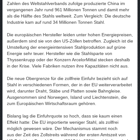
Zahlen des Weltstahlverbands zufolge produzierte China im
vergangenen Jahr rund 961 Millionen Tonnen und damit mehr
als die Hälfte des Stahls weltweit. Zum Vergleich: Die deutsche
Industrie kam auf rund 34 Millionen Tonnen Stahl.
Die europäischen Hersteller leiden unter hohen Energiepreisen,
außerdem sind sie von den US-Zöllen betroffen. Zugleich ist die
Umstellung der energieintensiven Stahlproduktion auf grüne
Energie sehr teuer. Hersteller wie die Stahlsparte von
Thyssenkrupp oder der Konzern ArcelorMittal stecken deshalb
in der Krise. Viele Fabriken nutzen ihre Kapazitäten nicht aus.
Die neue Obergrenze für die zollfreie Einfuhr bezieht sich auf
Stahl in verschiedenen Formen, der in der EU weiterverarbeitet
wird, darunter Draht, Stäbe und Platten sowie Bahngleise.
Ausgenommen sind Norwegen, Island und Liechtenstein, die
zum Europäischen Wirtschaftsraum gehören.
Bislang lag die Einfuhrquote so hoch, dass sie kaum einen
Effekt hatte: Die EU importierte weniger Stahl, als zollfrei
möglich gewesen wäre. Der Mechanismus stammt noch
aus der Zeit des Zollstreits während der ersten Amtszeit von