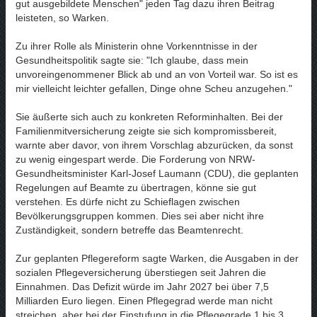
gut ausgebildete Menschen" jeden Tag dazu ihren Beitrag
leisteten, so Warken.
Zu ihrer Rolle als Ministerin ohne Vorkenntnisse in der
Gesundheitspolitik sagte sie: "Ich glaube, dass mein
unvoreingenommener Blick ab und an von Vorteil war. So ist es
mir vielleicht leichter gefallen, Dinge ohne Scheu anzugehen."
Sie äußerte sich auch zu konkreten Reforminhalten. Bei der
Familienmitversicherung zeigte sie sich kompromissbereit,
warnte aber davor, von ihrem Vorschlag abzurücken, da sonst
zu wenig eingespart werde. Die Forderung von NRW-
Gesundheitsminister Karl-Josef Laumann (CDU), die geplanten
Regelungen auf Beamte zu übertragen, könne sie gut
verstehen. Es dürfe nicht zu Schieflagen zwischen
Bevölkerungsgruppen kommen. Dies sei aber nicht ihre
Zuständigkeit, sondern betreffe das Beamtenrecht.
Zur geplanten Pflegereform sagte Warken, die Ausgaben in der
sozialen Pflegeversicherung überstiegen seit Jahren die
Einnahmen. Das Defizit würde im Jahr 2027 bei über 7,5
Milliarden Euro liegen. Einen Pflegegrad werde man nicht
streichen, aber bei der Einstufung in die Pflegegrade 1 bis 3