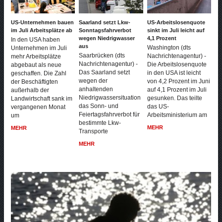
US-Unternehmen bauen
Saarland setzt Lkw-
US-Arbeitslosenquote
im Juli Arbeitsplätze ab
Sonntagsfahrverbot
sinkt im Juli leicht auf
wegen Niedrigwasser
4,1 Prozent
In den USA haben
aus
Washington (dts
Unternehmen im Juli
Saarbrücken (dts
Nachrichtenagentur) -
mehr Arbeitsplätze
Nachrichtenagentur) -
Die Arbeitslosenquote
abgebaut als neue
Das Saarland setzt
in den USA ist leicht
geschaffen. Die Zahl
wegen der
von 4,2 Prozent im Juni
der Beschäftigten
anhaltenden
auf 4,1 Prozent im Juli
außerhalb der
Niedrigwassersituation
gesunken. Das teilte
Landwirtschaft sank im
das Sonn- und
das US-
vergangenen Monat
Feiertagsfahrverbot für
Arbeitsministerium am
um
bestimmte Lkw-
MEHR
MEHR
Transporte
MEHR