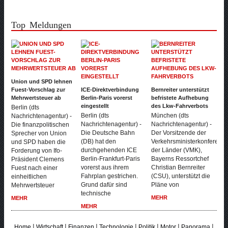
Top Meldungen
Union und SPD lehnen
Fuest-Vorschlag zur
ICE-Direktverbindung
Bernreiter unterstützt
Mehrwertsteuer ab
Berlin-Paris vorerst
befristete Aufhebung
eingestellt
des Lkw-Fahrverbots
Berlin (dts
Berlin (dts
München (dts
Nachrichtenagentur) -
Nachrichtenagentur) -
Nachrichtenagentur) -
Die finanzpolitischen
Die Deutsche Bahn
Der Vorsitzende der
Sprecher von Union
(DB) hat den
Verkehrsministerkonferenz
und SPD haben die
durchgehenden ICE
der Länder (VMK),
Forderung von Ifo-
Berlin-Frankfurt-Paris
Bayerns Ressortchef
Präsident Clemens
vorerst aus ihrem
Christian Bernreiter
Fuest nach einer
Fahrplan gestrichen.
(CSU), unterstützt die
einheitlichen
Grund dafür sind
Pläne von
Mehrwertsteuer
technische
MEHR
MEHR
MEHR
|
|
|
|
|
|
|
Home
Wirtschaft
Finanzen
Technologie
Politik
Motor
Panorama