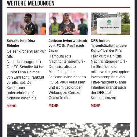
Weitere Meldungen
Schalke holt Dina
Jackson Irvine wechselt
DFB fordert
Ebimbe
vom FC St. Pauli nach
"grundsätzlich andere
Japan
Kultur" bei der Fifa
Gelsenkirchen/Frankfurt
Hamburg (dts
Frankfurt/Main (dts
(dts
Nachrichtenagentur) -
Nachrichtenagentur) -
Nachrichtenagentur) -
Der australische
Im Streit um die
Der FC Schalke 04 hat
Mittelfeldspieler
mittlerweile gestoppten
Junior Dina Ebimbe
Jackson Irvine hat den
Investorenpläne von
von Eintracht Frankfurt
FC St. Pauli verlassen
Fifa-Präsident Gianni
verpflichtet. Der
und ist mit sofortiger
Infantino drängt auch
Kameruner
Wirkung zu Cerezo
der DFB auf
unterschrieb auf
Osaka in die
Konsequenzen.
Schalke einen bis
MEHR
MEHR
MEHR