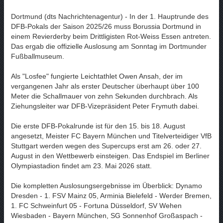
Dortmund (dts Nachrichtenagentur) - In der 1. Hauptrunde des
DFB-Pokals der Saison 2025/26 muss Borussia Dortmund in
einem Revierderby beim Drittligisten Rot-Weiss Essen antreten.
Das ergab die offizielle Auslosung am Sonntag im Dortmunder
Fußballmuseum.
Als "Losfee" fungierte Leichtathlet Owen Ansah, der im
vergangenen Jahr als erster Deutscher überhaupt über 100
Meter die Schallmauer von zehn Sekunden durchbrach. Als
Ziehungsleiter war DFB-Vizepräsident Peter Frymuth dabei.
Die erste DFB-Pokalrunde ist für den 15. bis 18. August
angesetzt, Meister FC Bayern München und Titelverteidiger VfB
Stuttgart werden wegen des Supercups erst am 26. oder 27.
August in den Wettbewerb einsteigen. Das Endspiel im Berliner
Olympiastadion findet am 23. Mai 2026 statt.
Die kompletten Auslosungsergebnisse im Überblick: Dynamo
Dresden - 1. FSV Mainz 05, Arminia Bielefeld - Werder Bremen,
1. FC Schweinfurt 05 - Fortuna Düsseldorf, SV Wehen
Wiesbaden - Bayern München, SG Sonnenhof Großaspach -