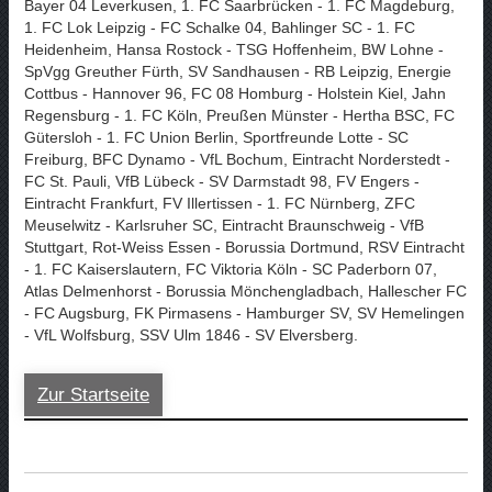
Bayer 04 Leverkusen, 1. FC Saarbrücken - 1. FC Magdeburg,
1. FC Lok Leipzig - FC Schalke 04, Bahlinger SC - 1. FC
Heidenheim, Hansa Rostock - TSG Hoffenheim, BW Lohne -
SpVgg Greuther Fürth, SV Sandhausen - RB Leipzig, Energie
Cottbus - Hannover 96, FC 08 Homburg - Holstein Kiel, Jahn
Regensburg - 1. FC Köln, Preußen Münster - Hertha BSC, FC
Gütersloh - 1. FC Union Berlin, Sportfreunde Lotte - SC
Freiburg, BFC Dynamo - VfL Bochum, Eintracht Norderstedt -
FC St. Pauli, VfB Lübeck - SV Darmstadt 98, FV Engers -
Eintracht Frankfurt, FV Illertissen - 1. FC Nürnberg, ZFC
Meuselwitz - Karlsruher SC, Eintracht Braunschweig - VfB
Stuttgart, Rot-Weiss Essen - Borussia Dortmund, RSV Eintracht
- 1. FC Kaiserslautern, FC Viktoria Köln - SC Paderborn 07,
Atlas Delmenhorst - Borussia Mönchengladbach, Hallescher FC
- FC Augsburg, FK Pirmasens - Hamburger SV, SV Hemelingen
- VfL Wolfsburg, SSV Ulm 1846 - SV Elversberg.
Zur Startseite