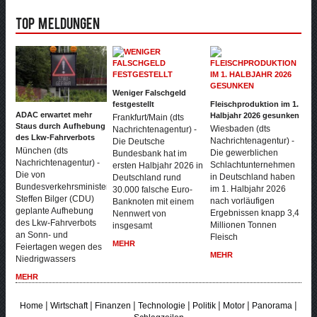
Top Meldungen
Weniger Falschgeld
festgestellt
Fleischproduktion im 1.
ADAC erwartet mehr
Halbjahr 2026 gesunken
Frankfurt/Main (dts
Staus durch Aufhebung
Wiesbaden (dts
Nachrichtenagentur) -
des Lkw-Fahrverbots
Nachrichtenagentur) -
Die Deutsche
München (dts
Die gewerblichen
Bundesbank hat im
Nachrichtenagentur) -
Schlachtunternehmen
ersten Halbjahr 2026 in
Die von
in Deutschland haben
Deutschland rund
Bundesverkehrsminister
im 1. Halbjahr 2026
30.000 falsche Euro-
Steffen Bilger (CDU)
nach vorläufigen
Banknoten mit einem
geplante Aufhebung
Ergebnissen knapp 3,4
Nennwert von
des Lkw-Fahrverbots
Millionen Tonnen
insgesamt
an Sonn- und
Fleisch
MEHR
Feiertagen wegen des
MEHR
Niedrigwassers
MEHR
|
|
|
|
|
|
|
Home
Wirtschaft
Finanzen
Technologie
Politik
Motor
Panorama