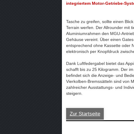
integriertem Motor-Getriebe-Syste
Tasche zu greifen, sollte einen Blic
Terrain werfen. Der Allrounder mit t
Aluminiumrahmen den MGU-Antrieb vo
Gehäuse vereint. Über einen Gates-
entsprechend ohne Kassette oder 
elektronisch per Knopfdruck zwisc
Dank Luftfedergabel bietet das Ap
schafft bis zu 25 Kilogramm. Der i
befindet sich die Anzeige- und Bed
Vierkolben-Bremssätteln sind von M
zahlreicher Ausstattungs- und Indivi
steigern.
Zur Startseite