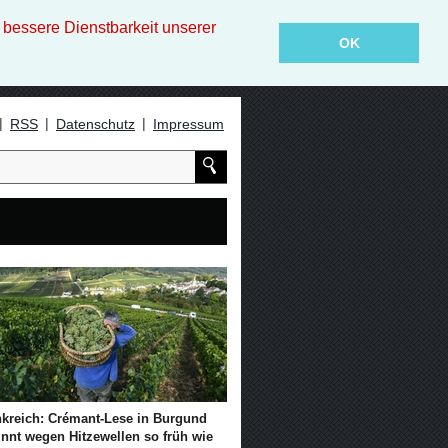
essere Dienstbarkeit unserer
OK
|
|
|
RSS
Datenschutz
Impressum
nkreich: Crémant-Lese in Burgund
innt wegen Hitzewellen so früh wie