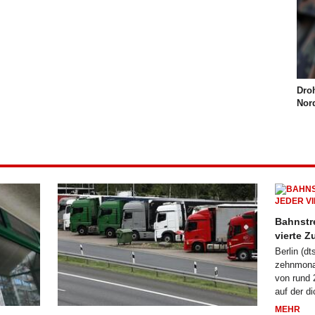
Dro
Nor
Bahnstr
vierte Z
Berlin (dt
zehnmonat
von rund 2
auf der d
MEHR