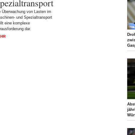
pezialtransport
e Überwachung von Lasten im
schinen- und Spezialtransport
ellt eine komplexe
rausforderung dar.
Dro
EHR
zwi
Gas
Abst
jähr
Wür