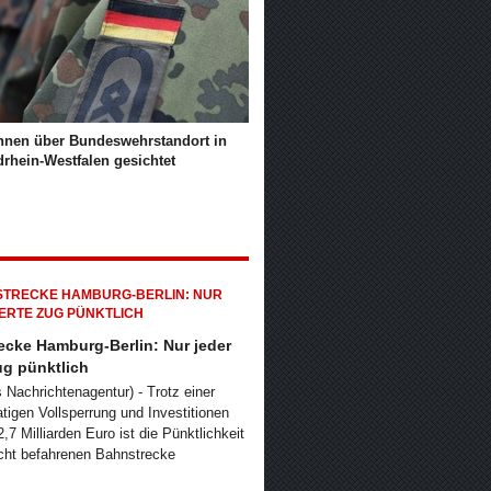
hnen über Bundeswehrstandort in
drhein-Westfalen gesichtet
ecke Hamburg-Berlin: Nur jeder
ug pünktlich
s Nachrichtenagentur) - Trotz einer
igen Vollsperrung und Investitionen
,7 Milliarden Euro ist die Pünktlichkeit
icht befahrenen Bahnstrecke