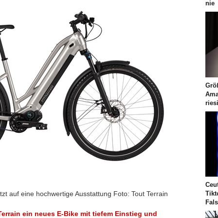
nie
Größ
Ama
ries
Ceu
tzt auf eine hochwertige Ausstattung Foto: Tout Terrain
Tik
Fal
errain ein neues E-Bike mit tiefem Einstieg und