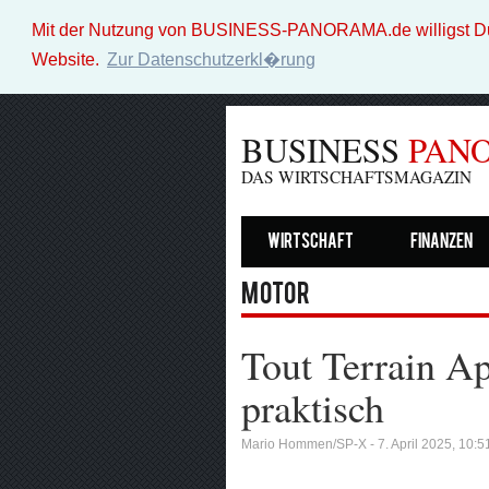
Mit der Nutzung von BUSINESS-PANORAMA.de willigst Du i
Website.
Zur Datenschutzerkl�rung
BUSINESS
PAN
DAS WIRTSCHAFTSMAGAZIN
Wirtschaft
Finanzen
Motor
Tout Terrain A
praktisch
Mario Hommen/SP-X - 7. April 2025, 10:5