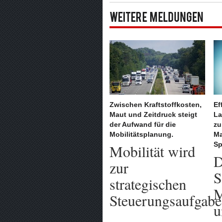
Weitere Meldungen
Zwischen Kraftstoffkosten,
Ef
Maut und Zeitdruck steigt
La
der Aufwand für die
zu
Mobilitätsplanung.
Ma
Sp
Mobilität wird
D
zur
S
strategischen
M
Steuerungsaufgabe
u