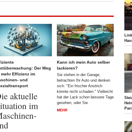
Link
Hau
fiziente
Kann ich mein Auto selber
stüberwachung: Der Weg
lackieren?
 mehr Effizienz im
Sie stehen in der Garage,
schinen- und
betrachten Ihr Auto und denken
ezialtransport
sich: "Ein frischer Anstrich
könnte nicht schaden." Vielleicht
ie aktuelle
hat der Lack schon bessere Tage
Ste
ituation im
gesehen, oder Sie
Helm
Par
MEHR
aschinen-
nd