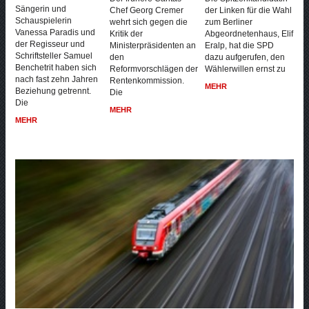
Sängerin und
Chef Georg Cremer
der Linken für die Wahl
Schauspielerin
wehrt sich gegen die
zum Berliner
Vanessa Paradis und
Kritik der
Abgeordnetenhaus, Elif
der Regisseur und
Ministerpräsidenten an
Eralp, hat die SPD
Schriftsteller Samuel
den
dazu aufgerufen, den
Benchetrit haben sich
Reformvorschlägen der
Wählerwillen ernst zu
nach fast zehn Jahren
Rentenkommission.
MEHR
Beziehung getrennt.
Die
Die
MEHR
MEHR