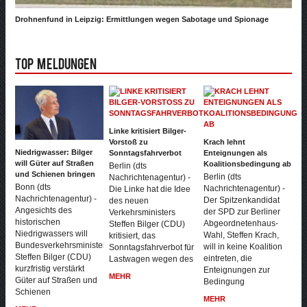
Drohnenfund in Leipzig: Ermittlungen wegen Sabotage und Spionage
Top Meldungen
Linke kritisiert Bilger-
Vorstoß zu
Krach lehnt
Niedrigwasser: Bilger
Sonntagsfahrverbot
Enteignungen als
will Güter auf Straßen
Koalitionsbedingung ab
Berlin (dts
und Schienen bringen
Berlin (dts
Nachrichtenagentur) -
Bonn (dts
Nachrichtenagentur) -
Die Linke hat die Idee
Nachrichtenagentur) -
Der Spitzenkandidat
des neuen
Angesichts des
der SPD zur Berliner
Verkehrsministers
historischen
Abgeordnetenhaus-
Steffen Bilger (CDU)
Niedrigwassers will
Wahl, Steffen Krach,
kritisiert, das
Bundesverkehrsminister
will in keine Koalition
Sonntagsfahrverbot für
Steffen Bilger (CDU)
eintreten, die
Lastwagen wegen des
kurzfristig verstärkt
Enteignungen zur
MEHR
Güter auf Straßen und
Bedingung
Schienen
MEHR