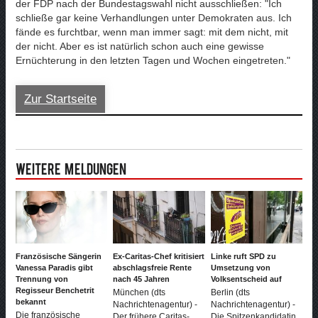
der FDP nach der Bundestagswahl nicht ausschließen: "Ich
schließe gar keine Verhandlungen unter Demokraten aus. Ich
fände es furchtbar, wenn man immer sagt: mit dem nicht, mit
der nicht. Aber es ist natürlich schon auch eine gewisse
Ernüchterung in den letzten Tagen und Wochen eingetreten."
Zur Startseite
Weitere Meldungen
Französische Sängerin
Ex-Caritas-Chef kritisiert
Linke ruft SPD zu
Vanessa Paradis gibt
abschlagsfreie Rente
Umsetzung von
Trennung von
nach 45 Jahren
Volksentscheid auf
Regisseur Benchetrit
München (dts
Berlin (dts
bekannt
Nachrichtenagentur) -
Nachrichtenagentur) -
Die französische
Der frühere Caritas-
Die Spitzenkandidatin