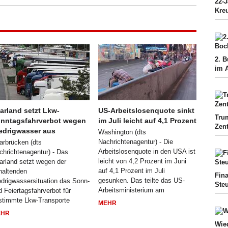
22-J
Kreu
2. 
im A
arland setzt Lkw-
US-Arbeitslosenquote sinkt
Tru
nntagsfahrverbot wegen
im Juli leicht auf 4,1 Prozent
Zen
edrigwasser aus
Washington (dts
Nachrichtenagentur) - Die
arbrücken (dts
Arbeitslosenquote in den USA ist
chrichtenagentur) - Das
leicht von 4,2 Prozent im Juni
arland setzt wegen der
auf 4,1 Prozent im Juli
haltenden
Fina
gesunken. Das teilte das US-
edrigwassersituation das Sonn-
Ste
Arbeitsministerium am
d Feiertagsfahrverbot für
stimmte Lkw-Transporte
MEHR
EHR
Wie