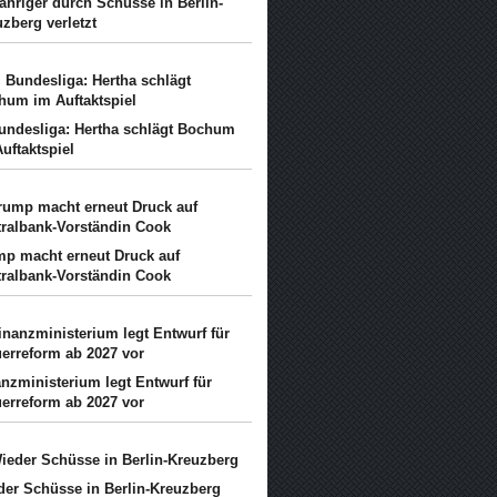
ähriger durch Schüsse in Berlin-
zberg verletzt
Bundesliga: Hertha schlägt Bochum
uftaktspiel
mp macht erneut Druck auf
tralbank-Vorständin Cook
nzministerium legt Entwurf für
uerreform ab 2027 vor
der Schüsse in Berlin-Kreuzberg