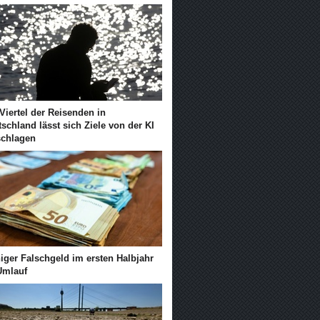
Viertel der Reisenden in
schland lässt sich Ziele von der KI
schlagen
iger Falschgeld im ersten Halbjahr
Umlauf