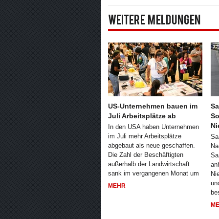
Weitere Meldungen
US-Unternehmen bauen im
Sa
Juli Arbeitsplätze ab
So
Ni
In den USA haben Unternehmen
im Juli mehr Arbeitsplätze
Sa
abgebaut als neue geschaffen.
Na
Die Zahl der Beschäftigten
Sa
außerhalb der Landwirtschaft
an
sank im vergangenen Monat um
Ni
un
MEHR
be
M