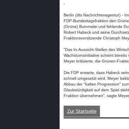
.
Berlin (dts Nachrichtenagentur) - I
FDP-Bundestagsfraktion den Grüne
(Grüne) Bummelei und fehlende Durc
Robert Habeck und seine Durchsetzu
Fraktionsvorsitzende Christoph Mey
"Das In-Aussicht-Stellen des Wirtsc
Wachstumsinitiative scheint bereits 
Meyer kritisierte, die Grünen-Frakti
Die FDP erwarte, dass Habeck seine 
schnell umgesetzt wird. Meyer bekl
Abbau der "kalten Progression" zum
Glaubwürdigkeit auf dem Spiel steh
Fraktion übernehmen", sagte Meyer 
Zur Startseite