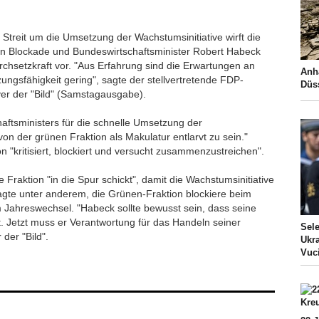
m Streit um die Umsetzung der Wachstumsinitiative wirft die
n Blockade und Bundeswirtschaftsminister Robert Habeck
hsetzkraft vor. "Aus Erfahrung sind die Erwartungen an
Anh
ngsfähigkeit gering", sagte der stellvertretende FDP-
Düss
er der "Bild" (Samstagausgabe).
haftsministers für die schnelle Umsetzung der
von der grünen Fraktion als Makulatur entlarvt zu sein."
on "kritisiert, blockiert und versucht zusammenzustreichen".
Fraktion "in die Spur schickt", damit die Wachstumsinitiative
agte unter anderem, die Grünen-Fraktion blockiere beim
 Jahreswechsel. "Habeck sollte bewusst sein, dass seine
t. Jetzt muss er Verantwortung für das Handeln seiner
Sel
der "Bild".
Ukra
Vuc