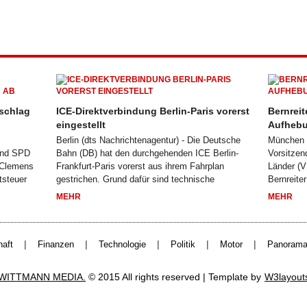
schlag
ICE-Direktverbindung Berlin-Paris vorerst
Bernreit
eingestellt
Aufhebu
Berlin (dts Nachrichtenagentur) - Die Deutsche
München (
 und SPD
Bahn (DB) hat den durchgehenden ICE Berlin-
Vorsitzen
 Clemens
Frankfurt-Paris vorerst aus ihrem Fahrplan
Länder (V
tsteuer
gestrichen. Grund dafür sind technische
Bernreite
MEHR
MEHR
|
|
|
|
|
haft
Finanzen
Technologie
Politik
Motor
Panoram
WITTMANN MEDIA.
© 2015 All rights reserved | Template by
W3layout