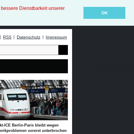
essere Dienstbarkeit unserer
OK
|
|
|
RSS
Datenschutz
Impressum
kt-ICE Berlin-Paris bleibt wegen
hnikproblemen vorerst unterbrochen