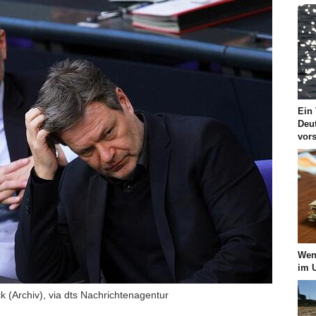
Ein 
Deut
vor
Wen
im 
 (Archiv), via dts Nachrichtenagentur