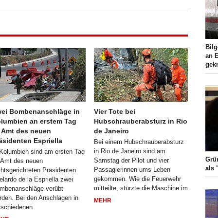
Bil
an 
gek
ei Bombenanschläge in
Vier Tote bei
lumbien an erstem Tag
Hubschrauberabsturz in Rio
 Amt des neuen
de Janeiro
äsidenten Espriella
Bei einem Hubschrauberabsturz
in Rio de Janeiro sind am
 Kolumbien sind am ersten Tag
Grün
Samstag der Pilot und vier
 Amt des neuen
als 
Passagierinnen ums Leben
chtsgerichteten Präsidenten
gekommen. Wie die Feuerwehr
elardo de la Espriella zwei
mitteilte, stürzte die Maschine im
mbenanschläge verübt
rden. Bei den Anschlägen in
MEHR
rschiedenen