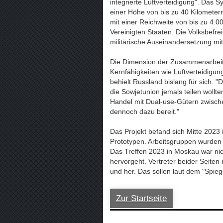
integrierte Luftverteidigung". Das 
einer Höhe von bis zu 40 Kilometer
mit einer Reichweite von bis zu 4.0
Vereinigten Staaten. Die Volksbefrei
militärische Auseinandersetzung mi
Die Dimension der Zusammenarbeit 
Kernfähigkeiten wie Luftverteidig
behielt Russland bislang für sich. "
die Sowjetunion jemals teilen wollt
Handel mit Dual-use-Gütern zwische
dennoch dazu bereit."
Das Projekt befand sich Mitte 2023
Prototypen. Arbeitsgruppen wurden
Das Treffen 2023 in Moskau war ni
hervorgeht. Vertreter beider Seite
und her. Das sollen laut dem "Spieg
Zur Startseite