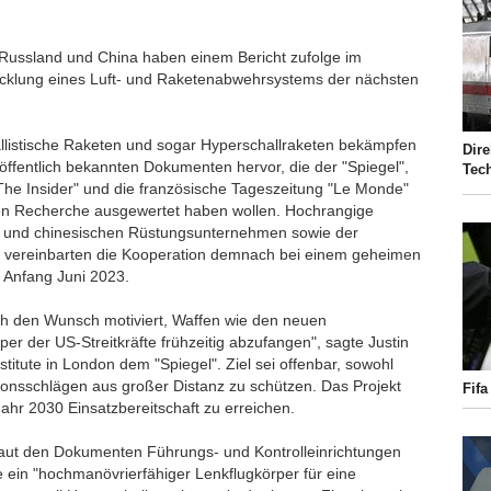
 Russland und China haben einem Bericht zufolge im
klung eines Luft- und Raketenabwehrsystems der nächsten
llistische Raketen und sogar Hyperschallraketen bekämpfen
Dire
öffentlich bekannten Dokumenten hervor, die der "Spiegel",
Tec
The Insider" und die französische Tageszeitung "Le Monde"
n Recherche ausgewertet haben wollen. Hochrangige
en und chinesischen Rüstungsunternehmen sowie der
 vereinbarten die Kooperation demnach bei einem geheimen
 Anfang Juni 2023.
rch den Wunsch motiviert, Waffen wie den neuen
er der US-Streitkräfte frühzeitig abzufangen", sagte Justin
titute in London dem "Spiegel". Ziel sei offenbar, sowohl
ionsschlägen aus großer Distanz zu schützen. Das Projekt
Fif
Jahr 2030 Einsatzbereitschaft zu erreichen.
aut den Dokumenten Führungs- und Kontrolleinrichtungen
ein "hochmanövrierfähiger Lenkflugkörper für eine