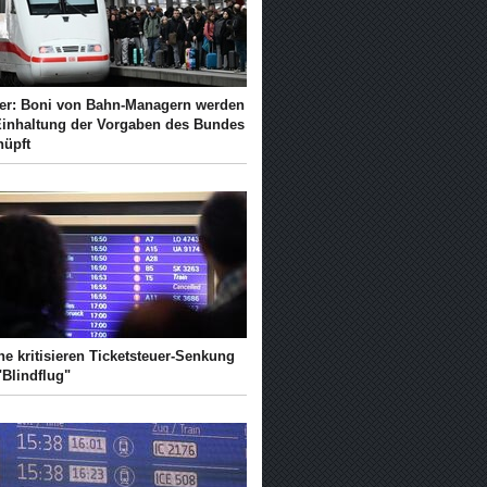
ger: Boni von Bahn-Managern werden
Einhaltung der Vorgaben des Bundes
nüpft
e kritisieren Ticketsteuer-Senkung
"Blindflug"