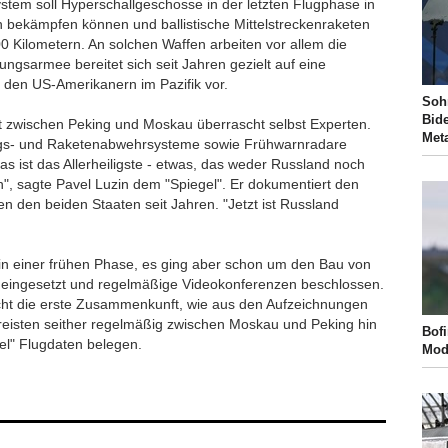
System soll Hyperschallgeschosse in der letzten Flugphase in
n bekämpfen können und ballistische Mittelstreckenraketen
00 Kilometern. An solchen Waffen arbeiten vor allem die
ungsarmee bereitet sich seit Jahren gezielt auf eine
t den US-Amerikanern im Pazifik vor.
Soh
Bide
zwischen Peking und Moskau überrascht selbst Experten.
Met
ungs- und Raketenabwehrsysteme sowie Frühwarnradare
Das ist das Allerheiligste - etwas, das weder Russland noch
en", sagte Pavel Luzin dem "Spiegel". Er dokumentiert den
n den beiden Staaten seit Jahren. "Jetzt ist Russland
 in einer frühen Phase, es ging aber schon um den Bau von
 eingesetzt und regelmäßige Videokonferenzen beschlossen.
cht die erste Zusammenkunft, wie aus den Aufzeichnungen
n reisten seither regelmäßig zwischen Moskau und Peking hin
Bof
el" Flugdaten belegen.
Mod