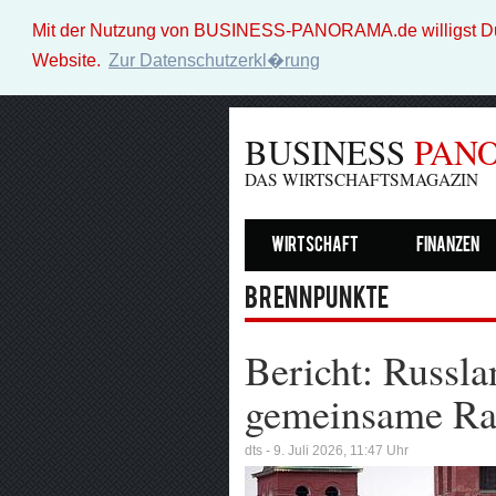
Mit der Nutzung von BUSINESS-PANORAMA.de willigst Du i
Website.
Zur Datenschutzerkl�rung
BUSINESS
PAN
DAS WIRTSCHAFTSMAGAZIN
Wirtschaft
Finanzen
Brennpunkte
Bericht: Russl
gemeinsame Ra
dts - 9. Juli 2026, 11:47 Uhr