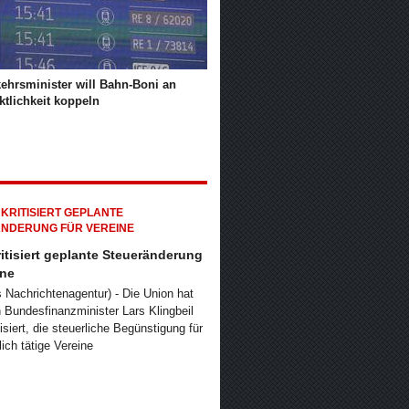
kehrsminister will Bahn-Boni an
ktlichkeit koppeln
itisiert geplante Steueränderung
ine
ts Nachrichtenagentur) - Die Union hat
 Bundesfinanzminister Lars Klingbeil
isiert, die steuerliche Begünstigung für
lich tätige Vereine