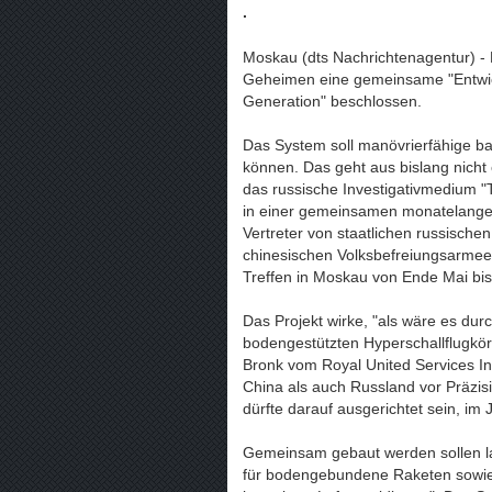
.
Moskau (dts Nachrichtenagentur) -
Geheimen eine gemeinsame "Entwic
Generation" beschlossen.
Das System soll manövrierfähige ba
können. Das geht aus bislang nicht 
das russische Investigativmedium "
in einer gemeinsamen monatelange
Vertreter von staatlichen russisch
chinesischen Volksbefreiungsarmee
Treffen in Moskau von Ende Mai bis
Das Projekt wirke, "als wäre es du
bodengestützten Hyperschallflugkörp
Bronk vom Royal United Services Ins
China als auch Russland vor Präzis
dürfte darauf ausgerichtet sein, im 
Gemeinsam gebaut werden sollen l
für bodengebundene Raketen sowie 