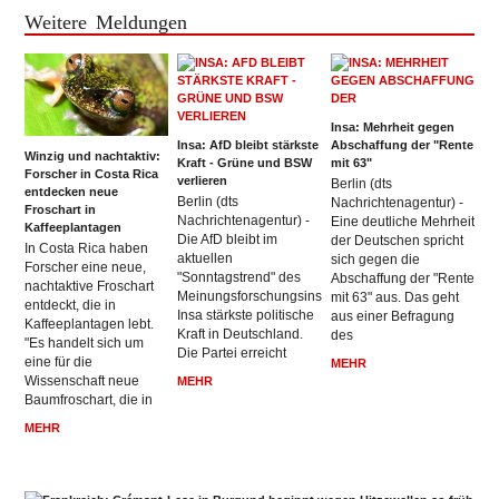
Weitere Meldungen
Insa: Mehrheit gegen
Insa: AfD bleibt stärkste
Abschaffung der "Rente
Winzig und nachtaktiv:
Kraft - Grüne und BSW
mit 63"
Forscher in Costa Rica
verlieren
Berlin (dts
entdecken neue
Berlin (dts
Nachrichtenagentur) -
Froschart in
Nachrichtenagentur) -
Eine deutliche Mehrheit
Kaffeeplantagen
Die AfD bleibt im
der Deutschen spricht
In Costa Rica haben
aktuellen
sich gegen die
Forscher eine neue,
"Sonntagstrend" des
Abschaffung der "Rente
nachtaktive Froschart
Meinungsforschungsinstituts
mit 63" aus. Das geht
entdeckt, die in
Insa stärkste politische
aus einer Befragung
Kaffeeplantagen lebt.
Kraft in Deutschland.
des
"Es handelt sich um
Die Partei erreicht
eine für die
MEHR
Wissenschaft neue
MEHR
Baumfroschart, die in
MEHR