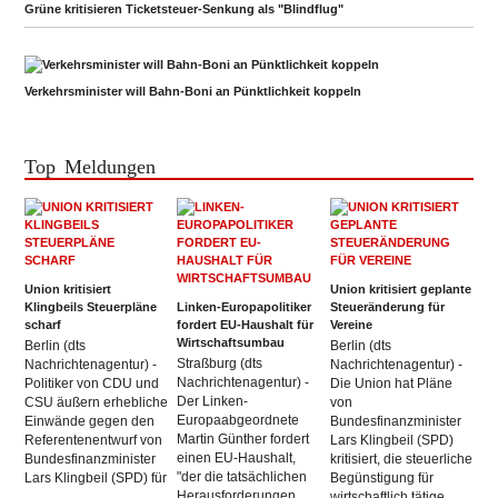
Grüne kritisieren Ticketsteuer-Senkung als "Blindflug"
Verkehrsminister will Bahn-Boni an Pünktlichkeit koppeln
Top Meldungen
Union kritisiert
Union kritisiert geplante
Klingbeils Steuerpläne
Linken-Europapolitiker
Steueränderung für
scharf
fordert EU-Haushalt für
Vereine
Wirtschaftsumbau
Berlin (dts
Berlin (dts
Straßburg (dts
Nachrichtenagentur) -
Nachrichtenagentur) -
Nachrichtenagentur) -
Politiker von CDU und
Die Union hat Pläne
Der Linken-
CSU äußern erhebliche
von
Europaabgeordnete
Einwände gegen den
Bundesfinanzminister
Martin Günther fordert
Referentenentwurf von
Lars Klingbeil (SPD)
einen EU-Haushalt,
Bundesfinanzminister
kritisiert, die steuerliche
"der die tatsächlichen
Lars Klingbeil (SPD) für
Begünstigung für
Herausforderungen
wirtschaftlich tätige