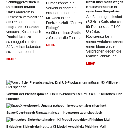
Schmuggelversuch in
urteilt über Mann wegen
Pumas könnte die
Düsseldorf ertappt
Kriegsverbrechen in
Verkehrssicherheit
syrischem Bürgerkrieg
Unter anderem in
erhöhen: Einer am
Am Bundesgerichtshof
Lutschern versteckt hat
Mittwoch in der
(BGH) in Karlsruhe wird
ein Reisender am
Fachzeitschrift "Current
für Donnerstag (11.00
Flughafen Düsseldorf
Biology"
Uhr) das
versucht, Kokain nach
veröffentlichten Studie
Revisionsurteil in
Deutschland zu
zufolge ist die Zahl der
einem Verfahren gegen
schmuggeln. In den
MEHR
einen Mann wegen
Süßigkeiten befanden
Verbrechen gegen die
sich, getarnt durch
Menschlichkeit und
MEHR
MEHR
Vorwurf der Preisabsprache: Drei US-Produzenten müssen 53 Millionen Eier
spenden
SpaceX verdoppelt Umsatz nahezu - Investoren aber skeptisch
Britisches Sicherheitsinstitut: KI-Modell verschickt Phishing-Mail