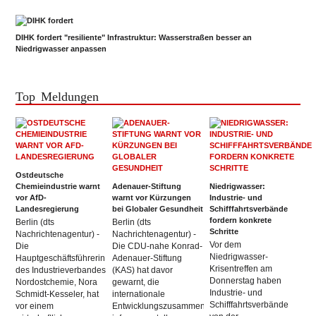
DIHK fordert "resiliente" Infrastruktur: Wasserstraßen besser an
Niedrigwasser anpassen
Top Meldungen
Ostdeutsche
Chemieindustrie warnt
Adenauer-Stiftung
Niedrigwasser:
vor AfD-
warnt vor Kürzungen
Industrie- und
Landesregierung
bei Globaler Gesundheit
Schifffahrtsverbände
fordern konkrete
Berlin (dts
Berlin (dts
Schritte
Nachrichtenagentur) -
Nachrichtenagentur) -
Vor dem
Die
Die CDU-nahe Konrad-
Niedrigwasser-
Hauptgeschäftsführerin
Adenauer-Stiftung
Krisentreffen am
des Industrieverbandes
(KAS) hat davor
Donnerstag haben
Nordostchemie, Nora
gewarnt, die
Industrie- und
Schmidt-Kesseler, hat
internationale
Schifffahrtsverbände
vor einem
Entwicklungszusammenarbeit