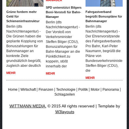
SPD unterstützt Bilgers
Grüne fordern mehr
Fahrgastverband
Boni-Vorstoß für Bahn-
Geld für
begrüßt Bonuspläne für
Manager
Schieneninfrastruktur
Bahnmanager
Berlin (dts
Berlin (dts
Berlin (dts
Nachrichtenagentur) -
Nachrichtenagentur) -
Nachrichtenagentur) -
Der Vorstoß von
Die Grünen haben die
Der Ehrenvorsitzende
Verkehrsminister
geplante Kopplung von
des Fahrgastverbands
Steffen Bilger (CDU),
Bonuszahlungen für
Pro Bahn, Karl-Peter
Bonuszahlungen für
Bahnmanager an
Naumann, begrüßt die
Bahn-Manager an die
konkrete Ziele
Pläne von
Pünktlichkeit zu
grundsätzlich begrüßt,
Bundesverkehrsminister
koppeln, stößt
zugleich aber deutlich
Steffen Bilger (CDU),
innerhalb der
die
MEHR
MEHR
MEHR
|
|
|
|
|
|
|
Home
Wirtschaft
Finanzen
Technologie
Politik
Motor
Panorama
Schlagzeilen
WITTMANN MEDIA.
© 2015 All rights reserved | Template by
W3layouts