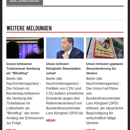
Weitere Meldungen
Grüne kritisieren
Union kritisiert
Union kritisiert geplante
Ticketsteuer-Senkung
Klingbeils Steuerpläne
Steueränderung für
als "Blindflug"
scharf
Vereine
Berlin (dts
Berlin (dts
Berlin (dts
Nachrichtenagentur) -
Nachrichtenagentur) -
Nachrichtenagentur) -
Die Grünen im
Politiker von CDU und
Die Union hat Pläne
Bundestag kritisieren
CSU äußern erhebliche
von
die Senkung der
Einwände gegen den
Bundesfinanzminister
Ticketsteuer im
Referentenentwurf von
Lars Klingbeil (SPD)
Luftverkehr als
Bundesfinanzminister
kritisiert, die steuerliche
"Blindflug", der einen
Lars Klingbeil (SPD) für
Begünstigung für
Anstieg der Emissionen
wirtschaftlich tätige
MEHR
zur Folge
Vereine