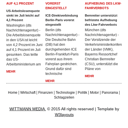
US-Arbeitslosenquote
sinkt im Juli leicht auf
ICE-Direktverbindung
Bernreiter unterstützt
4,1 Prozent
Berlin-Paris vorerst
befristete Aufhebung
eingestellt
des Lkw-Fahrverbots
Washington (dts
Berlin (dts
München (dts
Nachrichtenagentur) -
Nachrichtenagentur) -
Nachrichtenagentur) -
Die Arbeitslosenquote
Die Deutsche Bahn
Der Vorsitzende der
in den USA ist leicht
(DB) hat den
Verkehrsministerkonferenz
von 4,2 Prozent im Juni
durchgehenden ICE
der Länder (VMK),
auf 4,1 Prozent im Juli
Berlin-Frankfurt-Paris
Bayerns Ressortchef
gesunken. Das teilte
vorerst aus ihrem
Christian Bernreiter
das US-
Fahrplan gestrichen.
(CSU), unterstützt die
Arbeitsministerium am
Grund dafür sind
Pläne von
MEHR
technische
MEHR
MEHR
|
|
|
|
|
|
|
Home
Wirtschaft
Finanzen
Technologie
Politik
Motor
Panorama
Schlagzeilen
WITTMANN MEDIA.
© 2015 All rights reserved | Template by
W3layouts