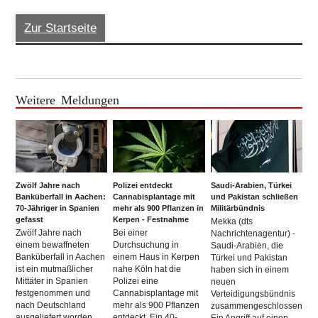
Zur Startseite
Weitere Meldungen
Zwölf Jahre nach
Polizei entdeckt
Saudi-Arabien, Türkei
Banküberfall in Aachen:
Cannabisplantage mit
und Pakistan schließen
70-Jähriger in Spanien
mehr als 900 Pflanzen in
Militärbündnis
gefasst
Kerpen - Festnahme
Mekka (dts
Zwölf Jahre nach
Bei einer
Nachrichtenagentur) -
einem bewaffneten
Durchsuchung in
Saudi-Arabien, die
Banküberfall in Aachen
einem Haus in Kerpen
Türkei und Pakistan
ist ein mutmaßlicher
nahe Köln hat die
haben sich in einem
Mittäter in Spanien
Polizei eine
neuen
festgenommen und
Cannabisplantage mit
Verteidigungsbündnis
nach Deutschland
mehr als 900 Pflanzen
zusammengeschlossen.
ausgeliefert worden.
entdeckt. Ein 40-