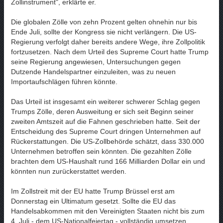
Zollinstrument", erklärte er.
Die globalen Zölle von zehn Prozent gelten ohnehin nur bis
Ende Juli, sollte der Kongress sie nicht verlängern. Die US-
Regierung verfolgt daher bereits andere Wege, ihre Zollpolitik
fortzusetzen. Nach dem Urteil des Supreme Court hatte Trump
seine Regierung angewiesen, Untersuchungen gegen
Dutzende Handelspartner einzuleiten, was zu neuen
Importaufschlägen führen könnte.
Das Urteil ist insgesamt ein weiterer schwerer Schlag gegen
Trumps Zölle, deren Ausweitung er sich seit Beginn seiner
zweiten Amtszeit auf die Fahnen geschrieben hatte. Seit der
Entscheidung des Supreme Court dringen Unternehmen auf
Rückerstattungen. Die US-Zollbehörde schätzt, dass 330.000
Unternehmen betroffen sein könnten. Die gezahlten Zölle
brachten dem US-Haushalt rund 166 Milliarden Dollar ein und
könnten nun zurückerstattet werden.
Im Zollstreit mit der EU hatte Trump Brüssel erst am
Donnerstag ein Ultimatum gesetzt. Sollte die EU das
Handelsabkommen mit den Vereinigten Staaten nicht bis zum
4. Juli - dem US-Nationalfeiertag - vollständig umsetzen,