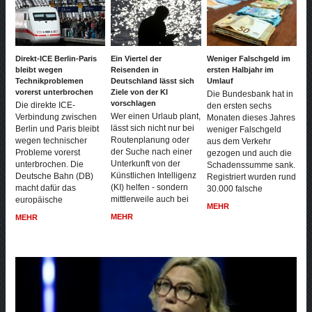
Direkt-ICE Berlin-Paris
Ein Viertel der
Weniger Falschgeld im
bleibt wegen
Reisenden in
ersten Halbjahr im
Technikproblemen
Deutschland lässt sich
Umlauf
vorerst unterbrochen
Ziele von der KI
Die Bundesbank hat in
vorschlagen
Die direkte ICE-
den ersten sechs
Wer einen Urlaub plant,
Verbindung zwischen
Monaten dieses Jahres
lässt sich nicht nur bei
Berlin und Paris bleibt
weniger Falschgeld
Routenplanung oder
wegen technischer
aus dem Verkehr
der Suche nach einer
Probleme vorerst
gezogen und auch die
Unterkunft von der
unterbrochen. Die
Schadenssumme sank.
Künstlichen Intelligenz
Deutsche Bahn (DB)
Registriert wurden rund
(KI) helfen - sondern
macht dafür das
30.000 falsche
mittlerweile auch bei
europäische
MEHR
MEHR
MEHR