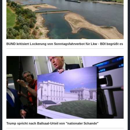
BUND kritisiert Lockerung von Sonntagsfahrverbot für Lkw - BDI begrüßt es
Trump spricht nach Ballsaal-Urteil von "nationaler Schande"