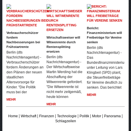
Bericht:
Verbraucherschützer
Finanzministerium will
fordern
Wirtschaftsweiser will
Freibeträge für Vereine
Nachbesserungen bei
Witwenrente durch
senken
Frühstartrente
Rentensplitting
Berlin (dts
ersetzen
Berlin (dts
Nachrichtenagentur) -
Berlin (dts
Nachrichtenagentur) -
Das
Nachrichtenagentur) -
Verbraucherschützer
Bundesfinanzministerium
Der Wirtschaftsweise
fordern Änderungen an
unter Leitung von Lars
Martin Werding hat die
den Plänen der neuen
Klingbeil (SPD) plant,
Abschaffung der
staatlichen
die Steuerfreibeträge
Witwenrente gefordert.
Altersvorsorge für
für Vereine deutlich zu
"Die Witwenrente ist
Kinder. "Die Politik
senken. Das berichtet
nicht mehr zeitgemäß,
muss bei der
MEHR
heute können
MEHR
MEHR
|
|
|
|
|
|
|
Home
Wirtschaft
Finanzen
Technologie
Politik
Motor
Panorama
Schlagzeilen