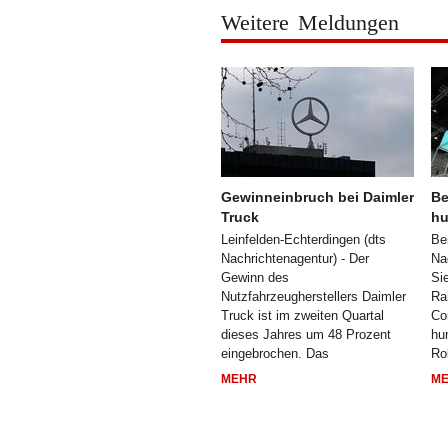
Weitere Meldungen
Gewinneinbruch bei Daimler
Be
Truck
hu
Leinfelden-Echterdingen (dts
Be
Nachrichtenagentur) - Der
Na
Gewinn des
Si
Nutzfahrzeugherstellers Daimler
Ra
Truck ist im zweiten Quartal
Co
dieses Jahres um 48 Prozent
hu
eingebrochen. Das
Ro
MEHR
M