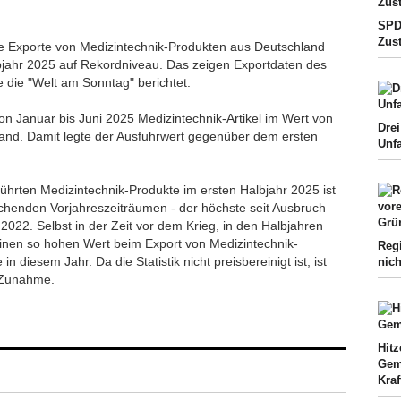
SPD-
Zus
Die Exporte von Medizintechnik-Produkten aus Deutschland
bjahr 2025 auf Rekordniveau. Das zeigen Exportdaten des
 die "Welt am Sonntag" berichtet.
on Januar bis Juni 2025 Medizintechnik-Artikel im Wert von
Drei
land. Damit legte der Ausfuhrwert gegenüber dem ersten
Unfa
hrten Medizintechnik-Produkte im ersten Halbjahr 2025 ist
chenden Vorjahreszeiträumen - der höchste seit Ausbruch
022. Selbst in der Zeit vor dem Krieg, in den Halbjahren
inen so hohen Wert beim Export von Medizintechnik-
Regi
n diesem Jahr. Da die Statistik nicht preisbereinigt ist, ist
nich
e Zunahme.
Hit
Gem
Kraf