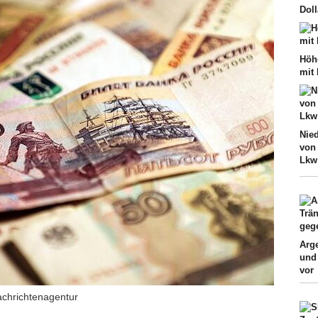
Doll
Höh
mit
Nie
von
Lkw
Arge
und
vor
achrichtenagentur