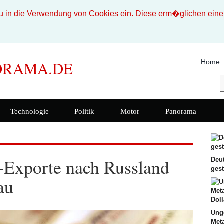
n die Verwendung von Cookies ein. Diese erm�glichen eine b
Home
ORAMA.DE
Technologie
Politik
Motor
Panorama
-Exporte nach Russland
Deu
ges
au
Ung
Met