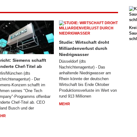
Krei
Sau
sch
Studie: Wirtschaft droht
Milliardenverlust durch
Niedrigwasser
richt: Siemens schafft
Düsseldorf (dts
nderte Chef-Titel ab
Nachrichtenagentur) - Das
anhaltende Niedrigwasser am
rlin/München (dts
Rhein könnte der deutschen
chrichtenagentur) - Der
Wirtschaft bis Ende Oktober
emens-Konzern schafft im
Produktionsverluste im Wert von
hmen seines "One Tech
rund 913 Millionen
mpany"-Programms offenbar
nderte Chef-Titel ab. CEO
MEHR
land Busch und der
EHR