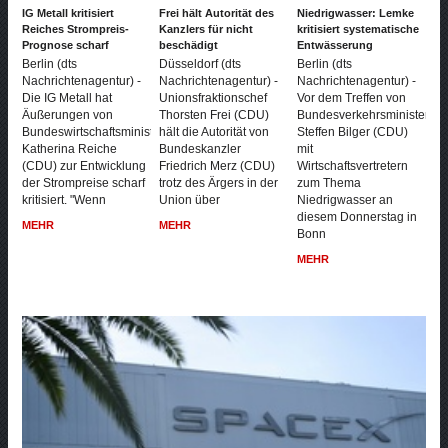
IG Metall kritisiert
Frei hält Autorität des
Niedrigwasser: Lemke
Reiches Strompreis-
Kanzlers für nicht
kritisiert systematische
Prognose scharf
beschädigt
Entwässerung
Berlin (dts
Düsseldorf (dts
Berlin (dts
Nachrichtenagentur) -
Nachrichtenagentur) -
Nachrichtenagentur) -
Die IG Metall hat
Unionsfraktionschef
Vor dem Treffen von
Äußerungen von
Thorsten Frei (CDU)
Bundesverkehrsminister
Bundeswirtschaftsministerin
hält die Autorität von
Steffen Bilger (CDU)
Katherina Reiche
Bundeskanzler
mit
(CDU) zur Entwicklung
Friedrich Merz (CDU)
Wirtschaftsvertretern
der Strompreise scharf
trotz des Ärgers in der
zum Thema
kritisiert. "Wenn
Union über
Niedrigwasser an
diesem Donnerstag in
MEHR
MEHR
Bonn
MEHR