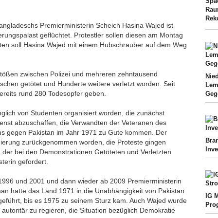
Spa
Rau
Rek
angladeschs Premierministerin Scheich Hasina Wajed ist
rungspalast geflüchtet. Protestler sollen diesen am Montag
ten soll Hasina Wajed mit einem Hubschrauber auf dem Weg
ößen zwischen Polizei und mehreren zehntausend
Nie
hen getötet und Hunderte weitere verletzt worden. Seit
Lem
 bereits rund 280 Todesopfer geben.
Geg
lich von Studenten organisiert worden, die zunächst
Dienst abzuschaffen, die Verwandten der Veteranen des
hs gegen Pakistan im Jahr 1971 zu Gute kommen. Der
Bra
gierung zurückgenommen worden, die Proteste gingen
Inv
en der bei den Demonstrationen Getöteten und Verletzten
terin gefordert.
1996 und 2001 und dann wieder ab 2009 Premierministerin
an hatte das Land 1971 in die Unabhängigkeit von Pakistan
IG M
 geführt, bis es 1975 zu seinem Sturz kam. Auch Wajed wurde
Pro
autoritär zu regieren, die Situation bezüglich Demokratie