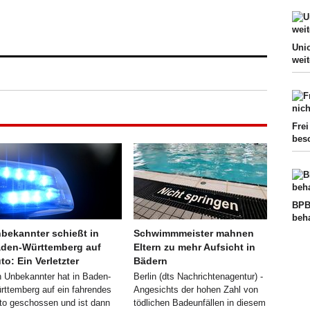
Uni
wei
Frei
bes
BPB
beh
bekannter schießt in
Schwimmmeister mahnen
den-Württemberg auf
Eltern zu mehr Aufsicht in
to: Ein Verletzter
Bädern
n Unbekannter hat in Baden-
Berlin (dts Nachrichtenagentur) -
rttemberg auf ein fahrendes
Angesichts der hohen Zahl von
to geschossen und ist dann
tödlichen Badeunfällen in diesem