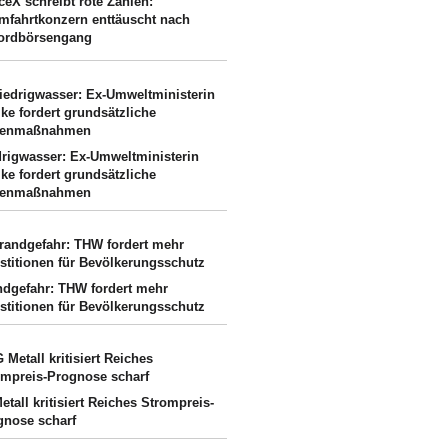
ceX schreibt rote Zahlen:
mfahrtkonzern enttäuscht nach
ordbörsengang
drigwasser: Ex-Umweltministerin
ke fordert grundsätzliche
enmaßnahmen
ndgefahr: THW fordert mehr
estitionen für Bevölkerungsschutz
etall kritisiert Reiches Strompreis-
gnose scharf