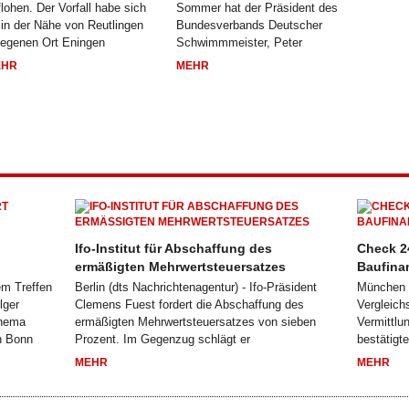
flohen. Der Vorfall habe sich
Sommer hat der Präsident des
 in der Nähe von Reutlingen
Bundesverbands Deutscher
legenen Ort Eningen
Schwimmmeister, Peter
EHR
MEHR
Ifo-Institut für Abschaffung des
Check 24
ermäßigten Mehrwertsteuersatzes
Baufina
em Treffen
Berlin (dts Nachrichtenagentur) - Ifo-Präsident
München (
lger
Clemens Fuest fordert die Abschaffung des
Vergleich
Thema
ermäßigten Mehrwertsteuersatzes von sieben
Vermittlu
n Bonn
Prozent. Im Gegenzug schlägt er
bestätigt
MEHR
MEHR