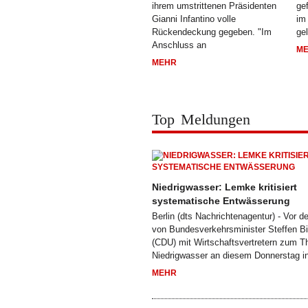
ihrem umstrittenen Präsidenten
ge
Gianni Infantino volle
im
Rückendeckung gegeben. "Im
ge
Anschluss an
M
MEHR
Top Meldungen
Niedrigwasser: Lemke kritisiert
systematische Entwässerung
Berlin (dts Nachrichtenagentur) - Vor d
von Bundesverkehrsminister Steffen Bi
(CDU) mit Wirtschaftsvertretern zum 
Niedrigwasser an diesem Donnerstag i
MEHR