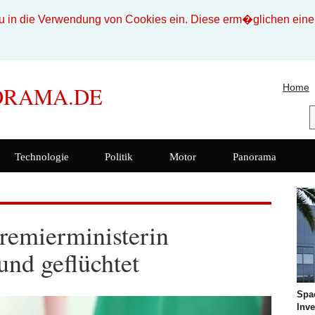
n die Verwendung von Cookies ein. Diese erm�glichen eine b
Home
ORAMA.DE
Technologie
Politik
Motor
Panorama
remierministerin
und geflüchtet
Spa
Inve