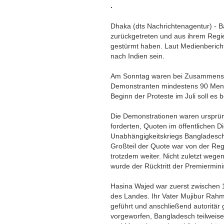
.
Dhaka (dts Nachrichtenagentur) - B
zurückgetreten und aus ihrem Regie
gestürmt haben. Laut Medienberich
nach Indien sein.
Am Sonntag waren bei Zusammenst
Demonstranten mindestens 90 Mensc
Beginn der Proteste im Juli soll es
Die Demonstrationen waren ursprüng
forderten, Quoten im öffentlichen 
Unabhängigkeitskriegs Bangladesc
Großteil der Quote war von der Re
trotzdem weiter. Nicht zuletzt weg
wurde der Rücktritt der Premierminis
Hasina Wajed war zuerst zwischen 
des Landes. Ihr Vater Mujibur Rahm
geführt und anschließend autoritär
vorgeworfen, Bangladesch teilweise 