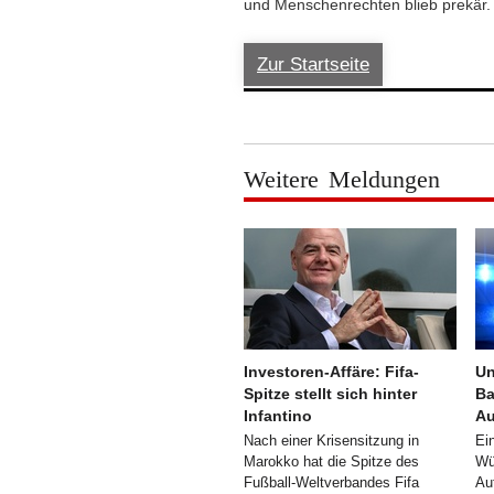
und Menschenrechten blieb prekär.
Zur Startseite
Weitere Meldungen
Investoren-Affäre: Fifa-
Un
Spitze stellt sich hinter
Ba
Infantino
Au
Nach einer Krisensitzung in
Ei
Marokko hat die Spitze des
Wü
Fußball-Weltverbandes Fifa
Au