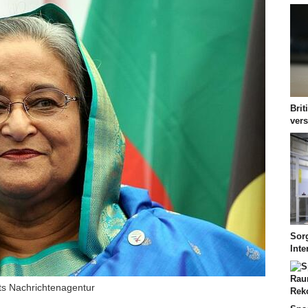
Brit
vers
Sor
Int
dts Nachrichtenagentur