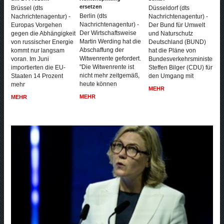
ersetzen
Brüssel (dts
Düsseldorf (dts
Berlin (dts
Nachrichtenagentur) -
Nachrichtenagentur) -
Nachrichtenagentur) -
Europas Vorgehen
Der Bund für Umwelt
Der Wirtschaftsweise
gegen die Abhängigkeit
und Naturschutz
Martin Werding hat die
von russischer Energie
Deutschland (BUND)
Abschaffung der
kommt nur langsam
hat die Pläne von
Witwenrente gefordert.
voran. Im Juni
Bundesverkehrsminister
"Die Witwenrente ist
importierten die EU-
Steffen Bilger (CDU) für
nicht mehr zeitgemäß,
Staaten 14 Prozent
den Umgang mit
heute können
mehr
MEHR
MEHR
MEHR