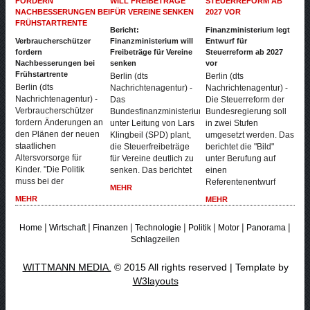
Bericht:
Finanzministerium legt
Verbraucherschützer
Finanzministerium will
Entwurf für
fordern
Freibeträge für Vereine
Steuerreform ab 2027
Nachbesserungen bei
senken
vor
Frühstartrente
Berlin (dts
Berlin (dts
Berlin (dts
Nachrichtenagentur) -
Nachrichtenagentur) -
Nachrichtenagentur) -
Das
Die Steuerreform der
Verbraucherschützer
Bundesfinanzministerium
Bundesregierung soll
fordern Änderungen an
unter Leitung von Lars
in zwei Stufen
den Plänen der neuen
Klingbeil (SPD) plant,
umgesetzt werden. Das
staatlichen
die Steuerfreibeträge
berichtet die "Bild"
Altersvorsorge für
für Vereine deutlich zu
unter Berufung auf
Kinder. "Die Politik
senken. Das berichtet
einen
muss bei der
Referentenentwurf
MEHR
MEHR
MEHR
|
|
|
|
|
|
|
Home
Wirtschaft
Finanzen
Technologie
Politik
Motor
Panorama
Schlagzeilen
WITTMANN MEDIA.
© 2015 All rights reserved | Template by
W3layouts