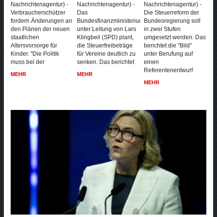
Nachrichtenagentur) -
Nachrichtenagentur) -
Nachrichtenagentur) -
Verbraucherschützer
Das
Die Steuerreform der
fordern Änderungen an
Bundesfinanzministerium
Bundesregierung soll
den Plänen der neuen
unter Leitung von Lars
in zwei Stufen
staatlichen
Klingbeil (SPD) plant,
umgesetzt werden. Das
Altersvorsorge für
die Steuerfreibeträge
berichtet die "Bild"
Kinder. "Die Politik
für Vereine deutlich zu
unter Berufung auf
muss bei der
senken. Das berichtet
einen
Referentenentwurf
MEHR
MEHR
MEHR