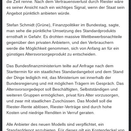
die Zeit renne. Nach dem Vertrauensverlust durch Riester wäre
es seiner Ansicht nach ein wichtiges Signal, wenn der Staat sein
Angebot pünktlich anbieten würde.
Stefan Schmidt (Grüne), Finanzpolitiker im Bundestag, sagte,
man sehe die pünktliche Umsetzung des Standardprodukts
ernsthaft in Gefahr. Es drohten massive Wettbewerbsnachteile
gegenüber den privaten Anbietern, und den Verbrauchern
werde die Möglichkeit genommen, sich von Anfang an für ein
günstiges Altersvorsorgeprodukt zu entscheiden.
Das Bundesfinanzministerium teilte auf Anfrage nach dem
Starttermin für ein staatliches Standardangebot und dem Stand
der Dinge lediglich mit, das Ministerium sei innerhalb der
Bundesregierung und mit möglichen Trägern im Gespräch. Das
Altersvorsorgedepot soll Beschäftigten, Selbstständigen und
weiteren Gruppen ermöglichen, privat fürs Alter vorzusorgen,
und zwar mit staatlichen Zuschüssen. Das Modell soll die
Riester-Rente ablösen, Riester-Verträge sind durch hohe
Kosten und niedrige Renditen in Verruf geraten.
Alle Anbieter des neuen Modells sind verpflichtet, ein
Standarddepot anzubieten. Für dieses gilt ein Kostendeckel von