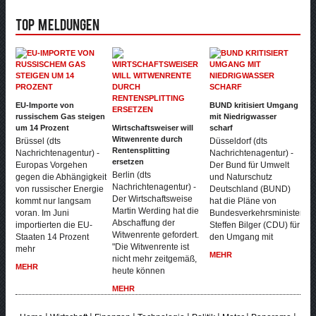
Top Meldungen
EU-Importe von
BUND kritisiert Umgang
russischem Gas steigen
mit Niedrigwasser
um 14 Prozent
Wirtschaftsweiser will
scharf
Witwenrente durch
Brüssel (dts
Düsseldorf (dts
Rentensplitting
Nachrichtenagentur) -
Nachrichtenagentur) -
ersetzen
Europas Vorgehen
Der Bund für Umwelt
Berlin (dts
gegen die Abhängigkeit
und Naturschutz
Nachrichtenagentur) -
von russischer Energie
Deutschland (BUND)
Der Wirtschaftsweise
kommt nur langsam
hat die Pläne von
Martin Werding hat die
voran. Im Juni
Bundesverkehrsminister
Abschaffung der
importierten die EU-
Steffen Bilger (CDU) für
Witwenrente gefordert.
Staaten 14 Prozent
den Umgang mit
"Die Witwenrente ist
mehr
MEHR
nicht mehr zeitgemäß,
MEHR
heute können
MEHR