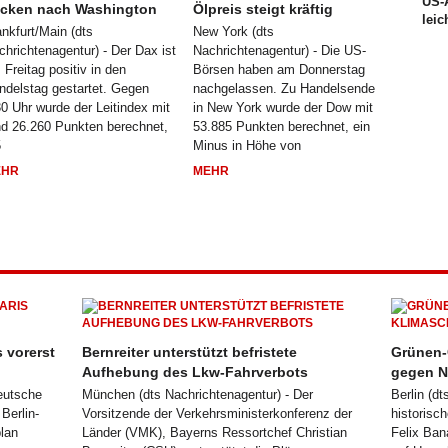
US-A
icken nach Washington
Ölpreis steigt kräftig
leic
ankfurt/Main (dts
New York (dts
chrichtenagentur) - Der Dax ist
Nachrichtenagentur) - Die US-
 Freitag positiv in den
Börsen haben am Donnerstag
ndelstag gestartet. Gegen
nachgelassen. Zu Handelsende
30 Uhr wurde der Leitindex mit
in New York wurde der Dow mit
nd 26.260 Punkten berechnet,
53.885 Punkten berechnet, ein
5
Minus in Höhe von
EHR
MEHR
 vorerst
Bernreiter unterstützt befristete
Grünen-
Aufhebung des Lkw-Fahrverbots
gegen N
Deutsche
München (dts Nachrichtenagentur) - Der
Berlin (d
Berlin-
Vorsitzende der Verkehrsministerkonferenz der
historisc
plan
Länder (VMK), Bayerns Ressortchef Christian
Felix Ban