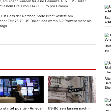
r, am Abend wurden für eine Feinunze 4.079 US-Dollar
icht einem Preis von 114,80 Euro pro Gramm.
k: Ein Fass der Nordsee-Sorte Brent kostete am
Sau
her Zeit 78,79 US-Dollar, das waren 6,2 Prozent mehr als
sch
tags.
Uni
zur
Ält
Bäck
Ehe
x startet positiv - Anleger
US-Börsen lassen nach -