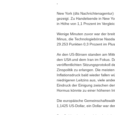
.
New York (dts Nachrichtenagentur) 
gezeigt. Zu Handelsende in New Yo
in Höhe von 1,1 Prozent im Verglei
Wenige Minuten zuvor war der breit
Minus, die Technologiebörse Nasda
29.253 Punkten 0,3 Prozent im Plus
An den US-Börsen standen am Mittw
den USA und dem Iran im Fokus. Da
veröffentlichten Sitzungsprotokoll 
Zinspolitik zu erlangen. Die meist
Inflationsdruck bald wieder fallen 
niedrigeren Leitzins aus, viele and
Eindruck der Einigung zwischen de
Hormus könnte zu einer höheren Inf
Die europäische Gemeinschaftswähr
1,1425 US-Dollar, ein Dollar war d