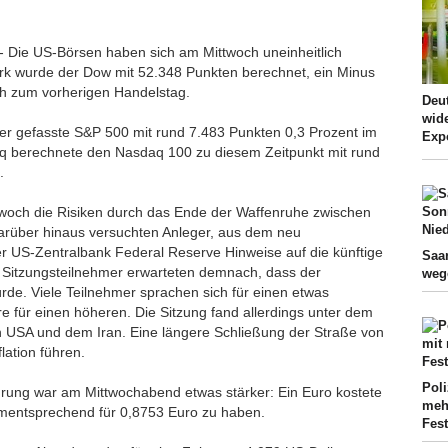
- Die US-Börsen haben sich am Mittwoch uneinheitlich
rk wurde der Dow mit 52.348 Punkten berechnet, ein Minus
ch zum vorherigen Handelstag.
Deut
wid
er gefasste S&P 500 mit rund 7.483 Punkten 0,3 Prozent im
Exp
q berechnete den Nasdaq 100 zu diesem Zeitpunkt mit rund
.
och die Risiken durch das Ende der Waffenruhe zwischen
rüber hinaus versuchten Anleger, aus dem neu
der US-Zentralbank Federal Reserve Hinweise auf die künftige
Saa
en Sitzungsteilnehmer erwarteten demnach, dass der
weg
würde. Viele Teilnehmer sprachen sich für einen etwas
ere für einen höheren. Die Sitzung fand allerdings unter dem
n USA und dem Iran. Eine längere Schließung der Straße von
lation führen.
Pol
ung war am Mittwochabend etwas stärker: Ein Euro kostete
mehr
ementsprechend für 0,8753 Euro zu haben.
Fes