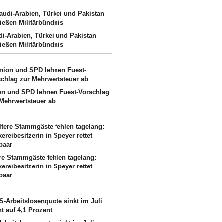
di-Arabien, Türkei und Pakistan
ließen Militärbündnis
on und SPD lehnen Fuest-Vorschlag
 Mehrwertsteuer ab
ere Stammgäste fehlen tagelang:
ereibesitzerin in Speyer rettet
paar