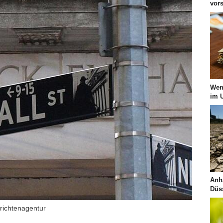
vor
Wen
im 
Anh
Düss
hrichtenagentur