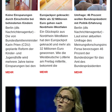
Keine Einsparungen
Eurojackpot geknackt:
Umfrage: 46 Prozent
durch Einschnitte bei
Mehr als 32 Millionen
wollen Bundespräsident
behinderten Kindern
Euro gehen nach
mit Politik-Erfahrung
Nordrhein-Westfalen
Berlin (dts
Berlin (dts
Ein Glückspilz aus
Nachrichtenagentur) -
Nachrichtenagentur) -
Nordrhein-Westfalen
Die von
Laut einer aktuellen
hat den Eurojackpot
Bundesfamilienministerin
Umfrage des
geknackt und mehr als
Karin Prien (CDU)
Meinungsforschungsinstitut
32 Millionen Euro
geplante Reform der
Forsa bevorzugen 46
gewonnen. Wie die
Kinder- und
Prozent der
Westdeutsche Lotterie
Jugendhilfe wird
Bundesbürger für das
am Freitag mitteilte,
mehrere Jahre keine
Amt des
bekommt die
Einsparungen bei den
Bundespräsidenten
MEHR
MEHR
MEHR