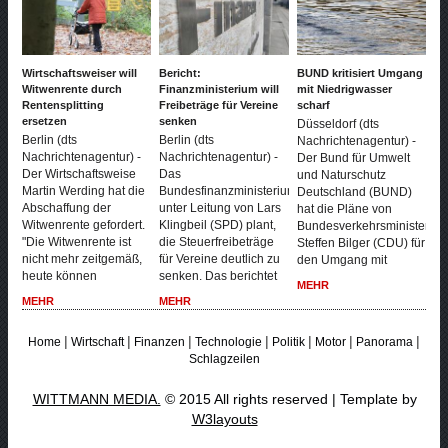
Wirtschaftsweiser will
Bericht:
BUND kritisiert Umgang
Witwenrente durch
Finanzministerium will
mit Niedrigwasser
Rentensplitting
Freibeträge für Vereine
scharf
ersetzen
senken
Düsseldorf (dts
Berlin (dts
Berlin (dts
Nachrichtenagentur) -
Nachrichtenagentur) -
Nachrichtenagentur) -
Der Bund für Umwelt
Der Wirtschaftsweise
Das
und Naturschutz
Martin Werding hat die
Bundesfinanzministerium
Deutschland (BUND)
Abschaffung der
unter Leitung von Lars
hat die Pläne von
Witwenrente gefordert.
Klingbeil (SPD) plant,
Bundesverkehrsminister
"Die Witwenrente ist
die Steuerfreibeträge
Steffen Bilger (CDU) für
nicht mehr zeitgemäß,
für Vereine deutlich zu
den Umgang mit
heute können
senken. Das berichtet
MEHR
MEHR
MEHR
|
|
|
|
|
|
|
Home
Wirtschaft
Finanzen
Technologie
Politik
Motor
Panorama
Schlagzeilen
WITTMANN MEDIA.
© 2015 All rights reserved | Template by
W3layouts