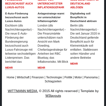
E-Auto-Förderung
Anlagestratege warnt
Digitalbeleg soll
bezuschusst auch
vor unterschätzter
Bonpflicht in
Luxus-Autos
Inflationsgefahr
Deutschland ablösen
Eschborn (dts
London (dts
Berlin (dts
Nachrichtenagentur) -
Nachrichtenagentur) -
Nachrichtenagentur) -
Die neue E-Auto-
Die Finanzmärkte
Die seit Januar 2020 in
Förderung der
unterschätzen nach
Deutschland geltende
Bundesregierung
Ansicht von Mark
Bonpflicht auch für
bezuschusst auch
Dowding,
Kleineinkäufe soll
Luxus-Fahrzeuge mit
Chefanlagestratege für
entfallen. Stattdessen
teilweise sechsstelligen
Anleihen bei RBC
sollen Händler und
Listenpreisen. Das
Bluebay, das
andere Betriebe
berichtet das
Inflationsrisiko. Mit Blick
MEHR
MEHR
MEHR
|
|
|
|
|
|
|
Home
Wirtschaft
Finanzen
Technologie
Politik
Motor
Panorama
Schlagzeilen
WITTMANN MEDIA.
© 2015 All rights reserved | Template by
W3layouts