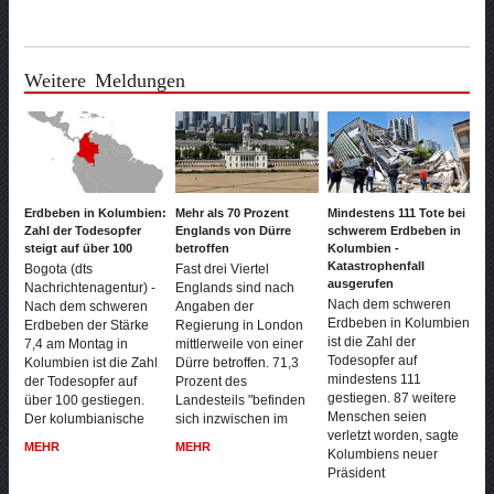
Weitere Meldungen
Erdbeben in Kolumbien:
Mehr als 70 Prozent
Mindestens 111 Tote bei
Zahl der Todesopfer
Englands von Dürre
schwerem Erdbeben in
steigt auf über 100
betroffen
Kolumbien -
Katastrophenfall
Bogota (dts
Fast drei Viertel
ausgerufen
Nachrichtenagentur) -
Englands sind nach
Nach dem schweren
Nach dem schweren
Angaben der
Erdbeben in Kolumbien
Erdbeben der Stärke
Regierung in London
ist die Zahl der
7,4 am Montag in
mittlerweile von einer
Todesopfer auf
Kolumbien ist die Zahl
Dürre betroffen. 71,3
mindestens 111
der Todesopfer auf
Prozent des
gestiegen. 87 weitere
über 100 gestiegen.
Landesteils "befinden
Menschen seien
Der kolumbianische
sich inzwischen im
verletzt worden, sagte
MEHR
MEHR
Kolumbiens neuer
Präsident